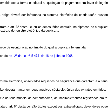
ta emitida sob a forma escritural a liquidação do pagamento em favor do legí
 artigo deverá ser informada no sistema eletrônico de escrituração previst
rata o art. 3º desta Lei ou os depositários centrais, na hipótese de a duplic
xtrato do registro eletrônico da duplicata.
ico de escrituração no âmbito do qual a duplicata foi emitida;
mos do
art. 2º da Lei nº 5.474, de 18 de julho de 1968
;
 forma eletrônica, observados requisitos de segurança que garantam a autent
a Lei deverá manter em seus arquivos cópia eletrônica dos extratos emitidos.
r meio da rede mundial de computadores, de inadimplementos registrados em r
trata o art. 6º desta Lei são títulos executivos extrajudiciais, devendo-se obs