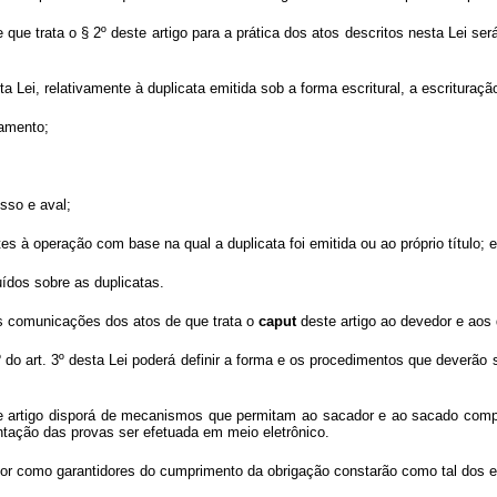
 que trata o § 2º deste artigo para a prática dos atos descritos nesta Lei se
sta Lei, relativamente à duplicata emitida sob a forma escritural, a escritura
gamento;
sso e aval;
s à operação com base na qual a duplicata foi emitida ou ao próprio título; e
ídos sobre as duplicatas.
 as comunicações dos atos de que trata o
caput
deste artigo ao devedor e aos
1º do art. 3º desta Lei poderá definir a forma e os procedimentos que deverã
e artigo disporá de mecanismos que permitam ao sacador e ao sacado compr
tação das provas ser efetuada em meio eletrônico.
or como garantidores do cumprimento da obrigação constarão como tal dos extr