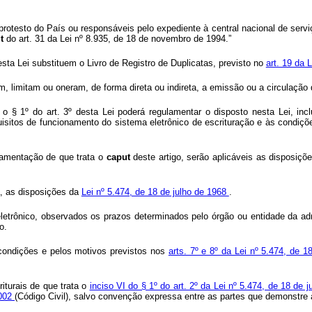
 protesto do País ou responsáveis pelo expediente à central nacional de serv
ut
do art. 31 da Lei nº 8.935, de 18 de novembro de 1994.”
esta Lei substituem o Livro de Registro de Duplicatas, previsto no
art. 19 da 
m, limitam ou oneram, de forma direta ou indireta, a emissão ou a circulação d
 o § 1º do art. 3º desta Lei poderá regulamentar o disposto nesta Lei, inc
equisitos de funcionamento do sistema eletrônico de escrituração e às condiç
lamentação de que trata o
caput
deste artigo, serão aplicáveis as disposiç
ia, as disposições da
Lei nº 5.474, de 18 de julho de 1968
.
eletrônico, observados os prazos determinados pelo órgão ou entidade da adm
o.
 condições e pelos motivos previstos nos
arts. 7º e 8º da Lei nº 5.474, de 
iturais de que trata o
inciso VI do § 1º do art. 2º da Lei nº 5.474, de 18 de 
2002
(Código Civil), salvo convenção expressa entre as partes que demonstre