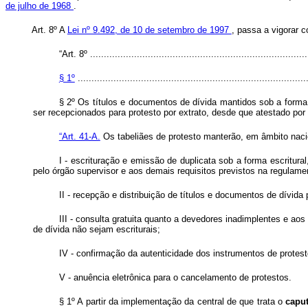
de julho de 1968
.
Art. 8º A
Lei nº 9.492, de 10 de setembro de 1997
, passa a vigorar 
“Art. 8º ...............................................................................
§ 1º
....................................................................................
§ 2º Os títulos e documentos de dívida mantidos sob a forma 
ser recepcionados para protesto por extrato, desde que atestado po
“Art. 41-A.
Os tabeliães de protesto manterão, em âmbito nacio
I - escrituração e emissão de duplicata sob a forma escritural
pelo órgão supervisor e aos demais requisitos previstos na regulame
II - recepção e distribuição de títulos e documentos de dívida 
III - consulta gratuita quanto a devedores inadimplentes e ao
de dívida não sejam escriturais;
IV - confirmação da autenticidade dos instrumentos de protest
V - anuência eletrônica para o cancelamento de protestos.
§ 1º A partir da implementação da central de que trata o
capu