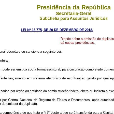
Presidência da República
Secretaria-Geral
Subchefia para Assuntos Jurídicos
LEI Nº 13.775, DE 20 DE DEZEMBRO DE 2018.
Dispõe sobre a emissão de duplicata
dá outras providências.
nal decreta e eu sanciono a seguinte Lei:
itural.
8
, pode ser emitida sob a forma escritural, para circulação como efeito comer
diante lançamento em sistema eletrônico de escrituração gerido por quais
izadas por órgão ou entidade da administração federal direta ou indireta a exe
ita por Central Nacional de Registro de Títulos e Documentos, após autoriza
io do emissor da duplicata.
 a competência de que trata o § 2º deste artigo será transferida para a Capital