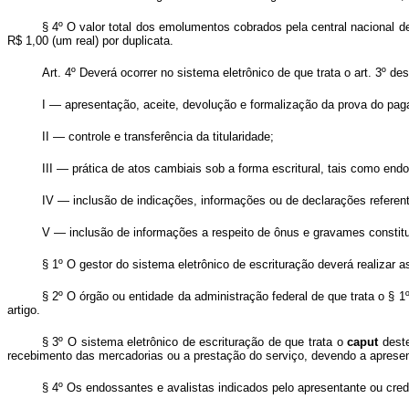
§ 4º O valor total dos emolumentos cobrados pela central nacional de
R$ 1,00 (um real) por duplicata.
Art. 4º Deverá ocorrer no sistema eletrônico de que trata o art. 3º de
I — apresentação, aceite, devolução e formalização da prova do pa
II — controle e transferência da titularidade;
III — prática de atos cambiais sob a forma escritural, tais como endo
IV — inclusão de indicações, informações ou de declarações referente
V — inclusão de informações a respeito de ônus e gravames constitu
§ 1º O gestor do sistema eletrônico de escrituração deverá realizar
§ 2º O órgão ou entidade da administração federal de que trata o § 
artigo.
§ 3º O sistema eletrônico de escrituração de que trata o
caput
dest
recebimento das mercadorias ou a prestação do serviço, devendo a apresen
§ 4º Os endossantes e avalistas indicados pelo apresentante ou cred