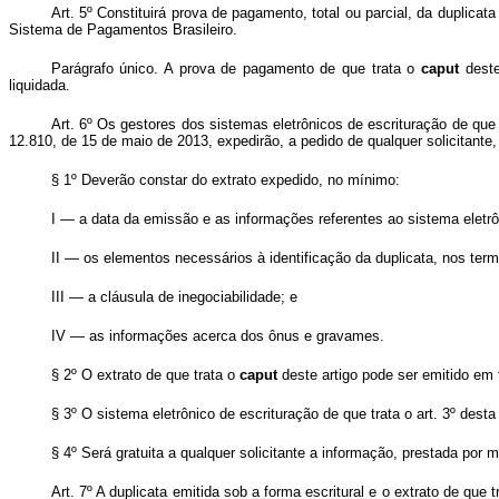
Art. 5º Constituirá prova de pagamento, total ou parcial, da duplica
Sistema de Pagamentos Brasileiro.
Parágrafo único. A prova de pagamento de que trata o
caput
deste
liquidada.
Art. 6º Os gestores dos sistemas eletrônicos de escrituração de que t
12.810, de 15 de maio de 2013, expedirão, a pedido de qualquer solicitante, e
§ 1º Deverão constar do extrato expedido, no mínimo:
I — a data da emissão e as informações referentes ao sistema eletrôn
II — os elementos necessários à identificação da duplicata, nos ter
III — a cláusula de inegociabilidade; e
IV — as informações acerca dos ônus e gravames.
§ 2º O extrato de que trata o
caput
deste artigo pode ser emitido em
§ 3º O sistema eletrônico de escrituração de que trata o art. 3º dest
§ 4º Será gratuita a qualquer solicitante a informação, prestada po
Art. 7º A duplicata emitida sob a forma escritural e o extrato de que 