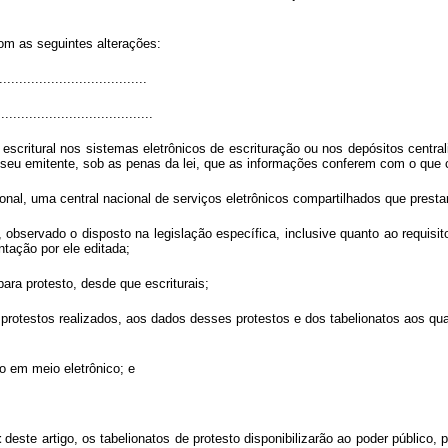
com as seguintes alterações:
.....................................
......................................
escritural nos sistemas eletrônicos de escrituração ou nos depósitos centra
r seu emitente, sob as penas da lei, que as informações conferem com o que 
nal, uma central nacional de serviços eletrônicos compartilhados que presta
, observado o disposto na legislação específica, inclusive quanto ao requisit
ntação por ele editada;
para protesto, desde que escriturais;
s protestos realizados, aos dados desses protestos e dos tabelionatos aos qu
o em meio eletrônico; e
t
deste artigo, os tabelionatos de protesto disponibilizarão ao poder público