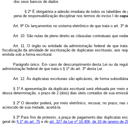
dos seus bancos de dados.
§ 2º É obrigatória a adesão imediata de todos os tabeliães de
pena de responsabilização disciplinar nos termos do inciso I do
cap
Art. 9º Os lançamentos no sistema eletrônico de que trata o art. 3º d
Art. 10. São nulas de pleno direito as cláusulas contratuais que veda
Art. 11. O órgão ou entidade da administração federal de que trata
fiscalização da atividade de escrituração de duplicatas escriturais, aos r
emitida sob a forma escritural.
Parágrafo único. Em caso de descumprimento desta Lei ou da regu
administração federal de que trata o § 1º do art. 3º desta Lei.
Art. 12. Às duplicatas escriturais são aplicáveis, de forma subsidiár
§ 1º A apresentação da duplicata escritural será efetuada por meio 
dessa determinação, o prazo de 2 (dois) dias úteis contados de sua emissã
§ 2º O devedor poderá, por meio eletrônico, recusar, no prazo, nas
acrescido de sua metade, aceitá-la.
§ 3º Para fins de protesto, a praça de pagamento das duplicatas escr
geral do
§ 1º do art. 75
e do
art. 327 da Lei nº 10.406, de 10 de janeiro de 