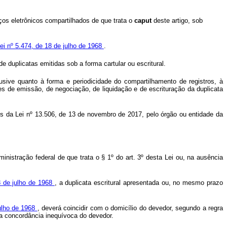
iços eletrônicos compartilhados de que trata o
caput
deste artigo, sob
Lei nº 5.474, de 18 de julho de 1968
.
e duplicatas emitidas sob a forma cartular ou escritural.
lusive quanto à forma e periodicidade do compartilhamento de registros, à
ões de emissão, de negociação, de liquidação e de escrituração da duplicata
ões da Lei nº 13.506, de 13 de novembro de 2017, pelo órgão ou entidade da
inistração federal de que trata o § 1º do art. 3º desta Lei ou, na ausência
18 de julho de 1968
, a duplicata escritural apresentada ou, no mesmo prazo
julho de 1968
, deverá coincidir com o domicílio do devedor, segundo a regra
 a concordância inequívoca do devedor.