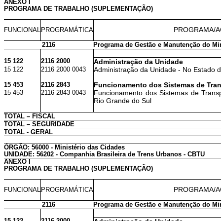
ANEXO I
PROGRAMA DE TRABALHO (SUPLEMENTAÇÃO)
PROGRAMA/A
FUNCIONAL
PROGRAMÁTICA
2116
Programa de Gestão e Manutenção do Min
15 122
2116 2000
Administração da Unidade
15 122
2116 2000 0043
Administração da Unidade - No Estado d
15 453
2116 2843
Funcionamento dos Sistemas de Trans
15 453
2116 2843 0043
Funcionamento dos Sistemas de Transp
Rio Grande do Sul
TOTAL – FISCAL
TOTAL – SEGURIDADE
TOTAL - GERAL
ÓRGÃO: 56000 - Ministério das Cidades
UNIDADE: 56202 - Companhia Brasileira de Trens Urbanos - CBTU
ANEXO I
PROGRAMA DE TRABALHO (SUPLEMENTAÇÃO)
PROGRAMA/A
FUNCIONAL
PROGRAMÁTICA
2116
Programa de Gestão e Manutenção do Min
15 122
2116 2000