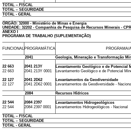
TOTAL – FISCAL
TOTAL – SEGURIDADE
TOTAL - GERAL
ÓRGÃO: 32000 - Ministério de Minas e Energia
UNIDADE: 32202 - Companhia de Pesquisa de Recursos Minerais - CP
ANEXO I
PROGRAMA DE TRABALHO (SUPLEMENTAÇÃO)
FUNCIONAL
PROGRAMÁTICA
PROGRAMA/A
2041
Geologia, Mineração e Transformação Min
22 663
2041 213Y
Levantamento Geológico e de Potencial M
22 663
2041 213Y 0001
Levantamento Geológico e de Potencial Mine
22 127
2041 2D62
Levantamentos da Geodiversidade
22 127
2041 2D62 0001
Levantamentos da Geodiversidade - Naciona
2084
Recursos Hídricos
22 544
2084 2397
Levantamentos Hidrogeológicos
22 544
2084 2397 0001
Levantamentos Hidrogeológicos - Nacional
TOTAL – FISCAL
TOTAL – SEGURIDADE
TOTAL - GERAL