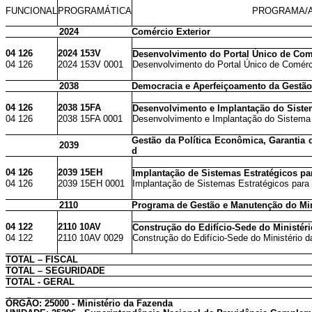
FUNCIONAL
PROGRAMÁTICA
PROGRAMA/A
2024
Comércio Exterior
04 126
2024 153V
Desenvolvimento do Portal Único de Comé
04 126
2024 153V 0001
Desenvolvimento do Portal Único de Comérci
2038
Democracia e Aperfeiçoamento da Gestão
04 126
2038 15FA
Desenvolvimento e Implantação do Sistem
04 126
2038 15FA 0001
Desenvolvimento e Implantação do Sistema N
Gestão da Política Econômica, Garantia 
2039
d
04 126
2039 15EH
Implantação de Sistemas Estratégicos par
04 126
2039 15EH 0001
Implantação de Sistemas Estratégicos para G
2110
Programa de Gestão e Manutenção do Min
04 122
2110 10AV
Construção do Edifício-Sede do Ministér
04 122
2110 10AV 0029
Construção do Edifício-Sede do Ministério 
TOTAL – FISCAL
TOTAL – SEGURIDADE
TOTAL - GERAL
ÓRGÃO: 25000 - Ministério da Fazenda