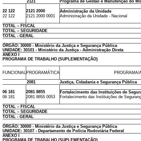
2121
Programa de Gestão e Manutenção do Mini
22 122
2121 2000
Administração da Unidade
22 122
2121 2000 0001
Administração da Unidade - Nacional
TOTAL – FISCAL
TOTAL – SEGURIDADE
TOTAL - GERAL
ÓRGÃO: 30000 - Ministério da Justiça e Segurança Pública
UNIDADE: 30101 - Ministério da Justiça - Administração Direta
ANEXO I
PROGRAMA DE TRABALHO (SUPLEMENTAÇÃO)
FUNCIONAL
PROGRAMÁTICA
PROGRAMA/A
2081
Justiça, Cidadania e Segurança Pública
06 181
2081 8855
Fortalecimento das Instituições de Segur
06 181
2081 8855 0053
Fortalecimento das Instituições de Segurança
TOTAL – FISCAL
TOTAL – SEGURIDADE
TOTAL - GERAL
ÓRGÃO: 30000 - Ministério da Justiça e Segurança Pública
UNIDADE: 30107 - Departamento de Polícia Rodoviária Federal
ANEXO I
PROGRAMA DE TRABALHO (SUPLEMENTAÇÃO)