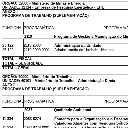
ÓRGÃO: 32000 - Ministério de Minas e Energia
UNIDADE: 32314 - Empresa de Pesquisa Energética - EPE
ANEXO I
PROGRAMA DE TRABALHO (SUPLEMENTAÇÃO)
FUNCIONAL
PROGRAMÁTICA
PROGRAMA/A
2119
Programa de Gestão e Manutenção do Min
25 122
2119 2000
Administração da Unidade
25 122
2119 2000 0001
Administração da Unidade - Nacional
TOTAL – FISCAL
TOTAL – SEGURIDADE
TOTAL - GERAL
ÓRGÃO: 40000 - Ministério do Trabalho
UNIDADE: 40101 - Ministério do Trabalho - Administração Direta
ANEXO I
PROGRAMA DE TRABALHO (SUPLEMENTAÇÃO)
FUNCIONAL
PROGRAMÁTICA
PROGRAMA/A
2083
Qualidade Ambiental
11 334
2083 8274
Fomento para a Organização e o Desenv
Catadores Atuantes com Resíduos Sólid
11 334
2083 8274 0001
Fomento para a Organização e o Desenv