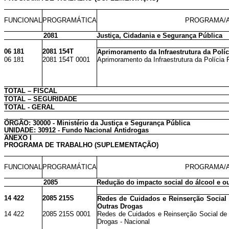
FUNCIONAL
PROGRAMÁTICA
PROGRAMA/A
2081
Justiça, Cidadania e Segurança Pública
06 181
2081 154T
Aprimoramento da Infraestrutura da Políc
06 181
2081 154T 0001
Aprimoramento da Infraestrutura da Polícia 
TOTAL – FISCAL
TOTAL – SEGURIDADE
TOTAL - GERAL
ÓRGÃO: 30000 - Ministério da Justiça e Segurança Pública
UNIDADE: 30912 - Fundo Nacional Antidrogas
ANEXO I
PROGRAMA DE TRABALHO (SUPLEMENTAÇÃO)
FUNCIONAL
PROGRAMÁTICA
PROGRAMA/A
2085
Redução do impacto social do álcool e o
14 422
2085 215S
Redes de Cuidados e Reinserção Social
Outras Drogas
14 422
2085 215S 0001
Redes de Cuidados e Reinserção Social de
Drogas - Nacional