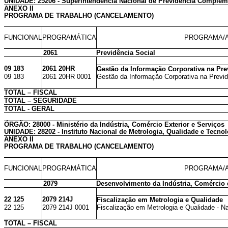
UNIDADE: 25206 - Superintendência Nacional de Previdência Complem
ANEXO II
PROGRAMA DE TRABALHO (CANCELAMENTO)
FUNCIONAL
PROGRAMÁTICA
PROGRAMA/A
2061
Previdência Social
09 183
2061 20HR
Gestão da Informação Corporativa na Pre
09 183
2061 20HR 0001
Gestão da Informação Corporativa na Previd
TOTAL – FISCAL
TOTAL – SEGURIDADE
TOTAL - GERAL
ÓRGÃO: 28000 - Ministério da Indústria, Comércio Exterior e Serviços
UNIDADE: 28202 - Instituto Nacional de Metrologia, Qualidade e Tecnol
ANEXO II
PROGRAMA DE TRABALHO (CANCELAMENTO)
FUNCIONAL
PROGRAMÁTICA
PROGRAMA/A
2079
Desenvolvimento da Indústria, Comércio 
22 125
2079 214J
Fiscalização em Metrologia e Qualidade
22 125
2079 214J 0001
Fiscalização em Metrologia e Qualidade - Na
TOTAL – FISCAL