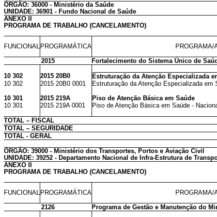
ÓRGÃO: 36000 - Ministério da Saúde
UNIDADE: 36901 - Fundo Nacional de Saúde
ANEXO II
PROGRAMA DE TRABALHO (CANCELAMENTO)
FUNCIONAL
PROGRAMÁTICA
PROGRAMA/A
2015
Fortalecimento do Sistema Único de Saú
10 302
2015 20B0
Estruturação da Atenção Especializada 
10 302
2015 20B0 0001
Estruturação da Atenção Especializada em 
10 301
2015 219A
Piso de Atenção Básica em Saúde
10 301
2015 219A 0001
Piso de Atenção Básica em Saúde - Naciona
TOTAL – FISCAL
TOTAL – SEGURIDADE
TOTAL - GERAL
ÓRGÃO: 39000 - Ministério dos Transportes, Portos e Aviação Civil
UNIDADE: 39252 - Departamento Nacional de Infra-Estrutura de Transpo
ANEXO II
PROGRAMA DE TRABALHO (CANCELAMENTO)
FUNCIONAL
PROGRAMÁTICA
PROGRAMA/A
2126
Programa de Gestão e Manutenção do Mini