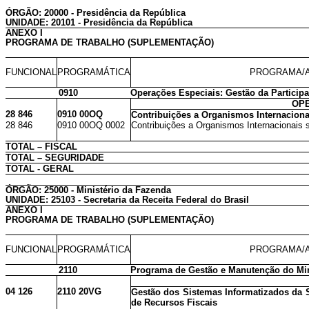
ÓRGÃO: 20000 - Presidência da República
UNIDADE: 20101 - Presidência da República
ANEXO I
PROGRAMA DE TRABALHO (SUPLEMENTAÇÃO)
FUNCIONAL
PROGRAMÁTICA
PROGRAMA/A
0910
Operações Especiais: Gestão da Particip
OPE
28 846
0910 00OQ
Contribuições a Organismos Internacion
28 846
0910 00OQ 0002
Contribuições a Organismos Internacionais 
TOTAL – FISCAL
TOTAL – SEGURIDADE
TOTAL - GERAL
ÓRGÃO: 25000 - Ministério da Fazenda
UNIDADE: 25103 - Secretaria da Receita Federal do Brasil
ANEXO I
PROGRAMA DE TRABALHO (SUPLEMENTAÇÃO)
FUNCIONAL
PROGRAMÁTICA
PROGRAMA/A
2110
Programa de Gestão e Manutenção do Min
04 126
2110 20VG
Gestão dos Sistemas Informatizados da S
de Recursos Fiscais