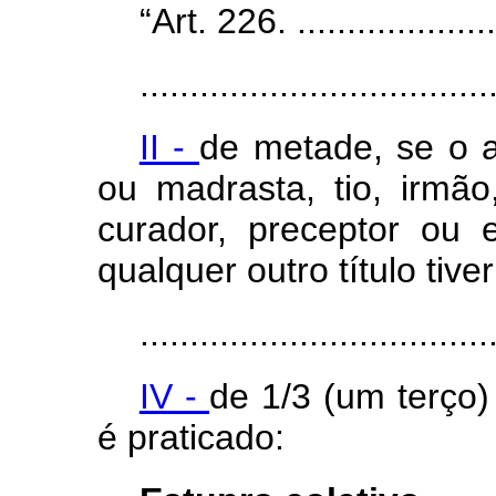
“Art. 226. ......................
...................................
II -
de metade, se o 
ou madrasta, tio, irmão
curador, preceptor ou
qualquer outro título tive
...................................
IV -
de 1/3 (um terço) 
é praticado: