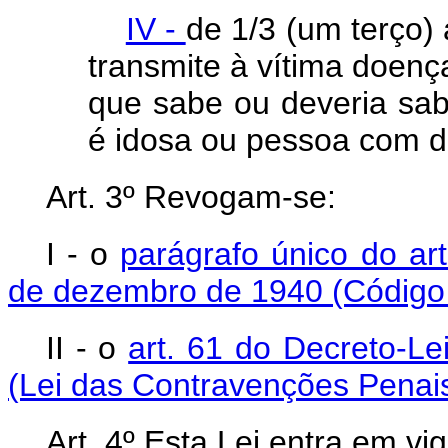
IV -
de 1/3 (um terço) 
transmite à vítima doenç
que sabe ou deveria sabe
é idosa ou pessoa com de
Art. 3º Revogam-se:
I - o
parágrafo único do ar
de dezembro de 1940 (Código
II - o
art. 61 do Decreto-Le
(Lei das Contravenções Penai
Art. 4º Esta Lei entra em vi