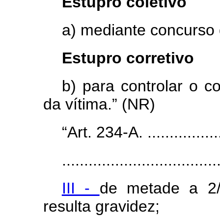
Estupro coletivo
a) mediante concurso 
Estupro corretivo
b) para controlar o c
da vítima.” (NR)
“Art. 234-A. ...................
...................................
III -
de metade a 2/
resulta gravidez;