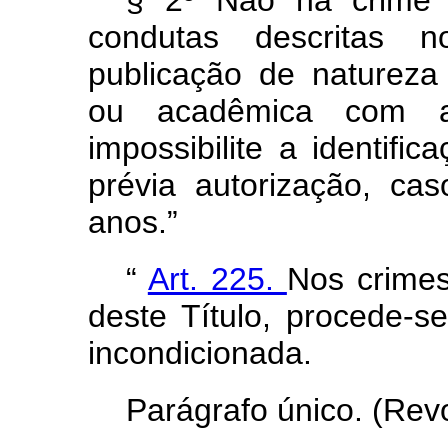
§ 2º Não há crime 
condutas descritas
publicação de natureza jo
ou acadêmica com 
impossibilite a identifi
prévia autorização, ca
anos.”
“
Art. 225.
Nos crimes
deste Título, procede-s
incondicionada.
Parágrafo único. (Rev