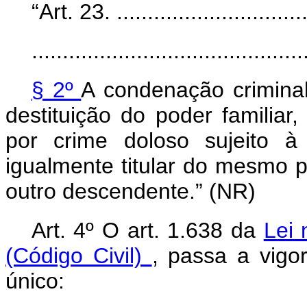
“Art. 23. ................................
............................................
§ 2º
A condenação crimina
destituição do poder familia
por crime doloso sujeito à
igualmente titular do mesmo pod
outro descendente.” (NR)
Art. 4º O art. 1.638 da
Lei 
(Código Civil)
, passa a vigo
único: