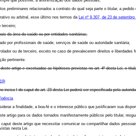
 sempre que possível, a anonimização dos dados pessoais;
 preliminares relacionados a contrato do qual seja parte o titular, a pedido d
trativo ou arbitral, esse último nos termos da
Lei nº 9.307, de 23 de setembro
 terceiro;
nais da área da saúde ou por entidades sanitárias;
izado por profissionais de saúde, serviços de saúde ou autoridade sanitária
rolador ou de terceiro, exceto no caso de prevalecerem direitos e liberdades 
ção pertinente.
t
deste artigo e excetuadas as hipóteses previstas no art. 4º desta Lei, o tit
19)
no inciso I do
caput
do art. 23 desta Lei poderá ser especificada pela 
igência
erar a finalidade, a boa-fé e o interesse público que justificaram sua dispon
ste artigo para os dados tornados manifestamente públicos pelo titular, resguar
o
caput
deste artigo que necessitar comunicar ou compartilhar dados pessoais
istas nesta Lei.