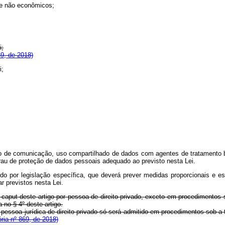
s e não econômicos;
i;
9, de 2018)
i;
jeto de comunicação, uso compartilhado de dados com agentes de tratamento br
rau de proteção de dados pessoais adequado ao previsto nesta Lei.
ido por legislação específica, que deverá prever medidas proporcionais e e
ar previstos nesta Lei.
o
caput
deste artigo por pessoa de direito privado, exceto em procedimentos s
 no § 4º deste artigo.
 pessoa jurídica de direito privado só será admitido em procedimentos sob a t
ria nº 869, de 2018)