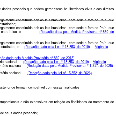
 dados pessoais que podem gerar riscos às liberdades civis e aos direitos
legalmente constituída sob as leis brasileiras, com sede e foro no País, que
estatístico;
legalmente constituída sob as leis brasileiras, com sede e foro no País, que
ológico ou estatístico; e
(Redação dada pela Medida Provisória nº 869, de
legalmente constituída sob as leis brasileiras, com sede e foro no País, que
ou estatístico; e
(Redação dada pela Lei nº 13.853, de 2019)
Vigência
ção dada pela Medida Provisória nº 869, de 2018)
itório nacional.
(Redação dada pela Lei nº 13.853, de 2019)
Vigência
rritório nacional.
(Redação dada pela Medida Provisória nº 1.317, de 2025)
rritório nacional.
(Redação dada pela Lei nº 15.352, de 2026)
 posterior de forma incompatível com essas finalidades;
 proporcionais e não excessivos em relação às finalidades do tratamento de
de de seus dados pessoais;