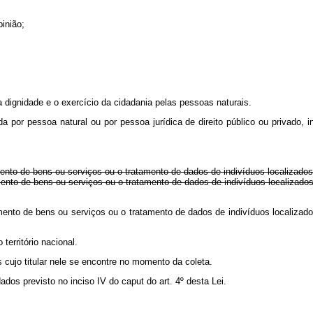
inião;
a dignidade e o exercício da cidadania pelas pessoas naturais.
ada por pessoa natural ou por pessoa jurídica de direito público ou privad
imento de bens ou serviços ou o tratamento de dados de indivíduos localizados n
rnecimento de bens ou serviços ou o tratamento de dados de indivíduos loca
ecimento de bens ou serviços ou o tratamento de dados de indivíduos localiza
território nacional.
 cujo titular nele se encontre no momento da coleta.
dados previsto no inciso IV do
caput
do art. 4º desta Lei.