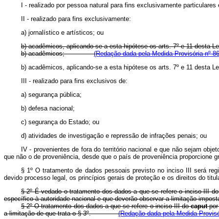
I - realizado por pessoa natural para fins exclusivamente particulare
II - realizado para fins exclusivamente:
a) jornalístico e artísticos; ou
b) acadêmicos, aplicando-se a esta hipótese os arts. 7º e 11 desta Le
b) acadêmicos;
(Redação dada pela Medida Provisória nº 86
b) acadêmicos, aplicando-se a esta hipótese os arts. 7º e 11 desta Le
III - realizado para fins exclusivos de:
a) segurança pública;
b) defesa nacional;
c) segurança do Estado; ou
d) atividades de investigação e repressão de infrações penais; ou
IV - provenientes de fora do território nacional e que não sejam ob
que não o de proveniência, desde que o país de proveniência proporcione g
§ 1º O tratamento de dados pessoais previsto no inciso III será reg
devido processo legal, os princípios gerais de proteção e os direitos do titul
§ 2º É vedado o tratamento dos dados a que se refere o inciso III d
específico à autoridade nacional e que deverão observar a limitação imposta
§ 2º O tratamento dos dados a que se refere o inciso III do
caput
por
a limitação de que trata o § 3º.
(Redação dada pela Medida Provisó