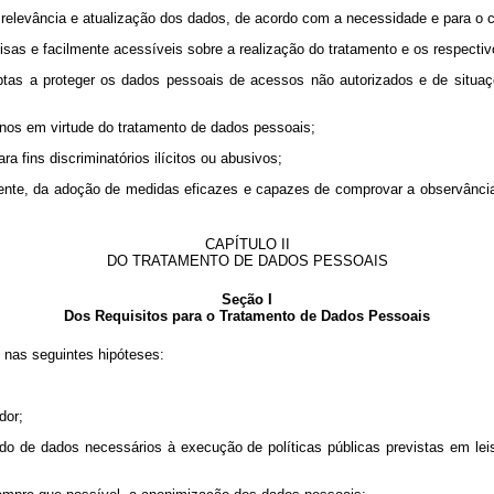
za, relevância e atualização dos dados, de acordo com a necessidade e para o
recisas e facilmente acessíveis sobre a realização do tratamento e os respect
aptas a proteger os dados pessoais de acessos não autorizados e de situaçõ
anos em virtude do tratamento de dados pessoais;
a fins discriminatórios ilícitos ou abusivos;
gente, da adoção de medidas eficazes e capazes de comprovar a observânci
CAPÍTULO II
DO TRATAMENTO DE DADOS PESSOAIS
Seção I
Dos Requisitos para o Tratamento de Dados Pessoais
 nas seguintes hipóteses:
dor;
lhado de dados necessários à execução de políticas públicas previstas em l