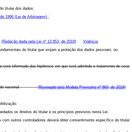
o titular dos dados;
 de 1996 (Lei de Arbitragem)
;
;
(Redação dada pela Lei nº 13.853, de 2019)
Vigência
fundamentais do titular que exijam a proteção dos dados pessoais; ou
ular será informado das hipóteses em que será admitido o tratamento de seus
autoridade nacional.
(Revogado pela Medida Provisória nº 869, de 2018)
ibilização.
dados os direitos do titular e os princípios previstos nesta Lei.
 com outros controladores deverá obter consentimento específico do titular