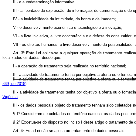
II - a autodeterminação informativa;
III - a liberdade de expressão, de informação, de comunicação e de op
IV - a inviolabilidade da intimidade, da honra e da imagem;
V - o desenvolvimento econômico e tecnológico e a inovação;
VI - a livre iniciativa, a livre concorrência e a defesa do consumidor; e
VII - os direitos humanos, o livre desenvolvimento da personalidade, 
Art. 3º Esta Lei aplica-se a qualquer operação de tratamento realiz
localizados os dados, desde que:
I - a operação de tratamento seja realizada no território nacional;
II - a atividade de tratamento tenha por objetivo a oferta ou o fornec
II - a atividade de tratamento tenha por objetivo a oferta ou o fo
869, de 2018)
II - a atividade de tratamento tenha por objetivo a oferta ou o forn
Vigência
III - os dados pessoais objeto do tratamento tenham sido coletados no 
§ 1º Consideram-se coletados no território nacional os dados pessoais
§ 2º Excetua-se do disposto no inciso I deste artigo o tratamento de 
Art. 4º Esta Lei não se aplica ao tratamento de dados pessoais: