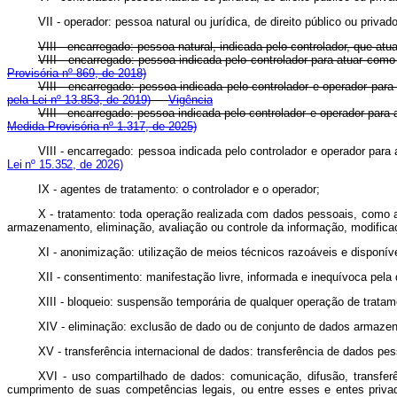
VII - operador: pessoa natural ou jurídica, de direito público ou priv
VIII - encarregado: pessoa natural, indicada pelo controlador, que at
VIII - encarregado: pessoa indicada pelo controlador para atuar 
Provisória nº 869, de 2018)
VIII - encarregado: pessoa indicada pelo controlador e operador pa
pela Lei nº 13.853, de 2019)
Vigência
VIII - encarregado: pessoa indicada pelo controlador e operador pa
Medida Provisória nº 1.317, de 2025)
VIII - encarregado: pessoa indicada pelo controlador e operador par
Lei nº 15.352, de 2026)
IX - agentes de tratamento: o controlador e o operador;
X - tratamento: toda operação realizada com dados pessoais, como as
armazenamento, eliminação, avaliação ou controle da informação, modificaç
XI - anonimização: utilização de meios técnicos razoáveis e disponív
XII - consentimento: manifestação livre, informada e inequívoca pela
XIII - bloqueio: suspensão temporária de qualquer operação de trat
XIV - eliminação: exclusão de dado ou de conjunto de dados armaz
XV - transferência internacional de dados: transferência de dados pe
XVI - uso compartilhado de dados: comunicação, difusão, transfer
cumprimento de suas competências legais, ou entre esses e entes privad