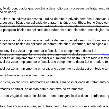
ação do controlador que contém a descrição dos processos de tratamento de
o de risco;
 direta ou indireta ou pessoa jurídica de direito privado sem fins lucrativos 
 pesquisa básica ou aplicada de caráter histórico, científico, tecnológico ou 
 direta ou indireta ou pessoa jurídica de direito privado sem fins lucrativos 
ário a pesquisa básica ou aplicada de caráter histórico, científico, tecn
 direta ou indireta ou pessoa jurídica de direito privado sem fins lucrativos 
 a pesquisa básica ou aplicada de caráter histórico, científico, tecnológico 
ponsável por zelar, implementar e fiscalizar o cumprimento desta Lei.
sável por zelar, implementar e fiscalizar o cumprimento desta Lei.
(Reda
l por zelar, implementar e fiscalizar o cumprimento desta Lei em todo o terr
vel por zelar, implementar e fiscalizar o cumprimento desta Lei em todo o te
vel por zelar, implementar
e
fiscalizar
o
cumprimento
desta
Lei
em todo o te
ar a boa-fé e os seguintes princípios:
pecíficos, explícitos e informados ao titular, sem possibilidade de tratamento
ormadas ao titular, de acordo com o contexto do tratamento;
a a realização de suas finalidades, com abrangência dos dados pertinentes,
ratuita sobre a forma e a duração do tratamento, bem como sobre a integralida