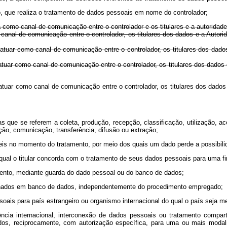
ado, que realiza o tratamento de dados pessoais em nome do controlador;
ua como canal de comunicação entre o controlador e os titulares e a autoridade
como canal de comunicação entre o controlador, os titulares dos dados 
ra atuar como canal de comunicação entre o controlador, os titulares dos 
ra atuar como canal de comunicação entre o controlador, os titulares dos d
a atuar como canal de comunicação entre o controlador, os titulares dos dad
 que se referem a coleta, produção, recepção, classificação, utilização, a
ão, comunicação, transferência, difusão ou extração;
eis no momento do tratamento, por meio dos quais um dado perde a possibilida
 qual o titular concorda com o tratamento de seus dados pessoais para uma f
amento, mediante guarda do dado pessoal ou do banco de dados;
enados em banco de dados, independentemente do procedimento empregado;
ssoais para país estrangeiro ou organismo internacional do qual o país seja 
ência internacional, interconexão de dados pessoais ou tratamento compa
os, reciprocamente, com autorização específica, para uma ou mais modali