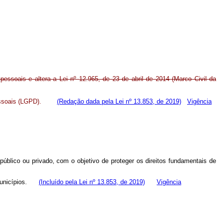
essoais e altera a Lei nº 12.965, de 23 de abril de 2014 (Marco Civil da
ssoais (LGPD).
(Redação dada pela Lei nº 13.853, de 2019)
Vigência
 público ou privado, com o objetivo de proteger os direitos fundamentais de
e Municípios.
(Incluído pela Lei nº 13.853, de 2019)
Vigência