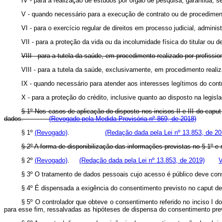
IV - para a realização de estudos por órgão de pesquisa, garantida,
V - quando necessário para a execução de contrato ou de procedimentos
VI - para o exercício regular de direitos em processo judicial, adminis
VII - para a proteção da vida ou da incolumidade física do titular ou de
VIII - para a tutela da saúde, em procedimento realizado por profissio
VIII - para a tutela da saúde, exclusivamente, em procedimento real
IX - quando necessário para atender aos interesses legítimos do cont
X - para a proteção do crédito, inclusive quanto ao disposto na legisla
§ 1º Nos casos de aplicação do disposto nos incisos II e III do
capu
dados.
(Revogado pela Medida Provisória nº 869, de 2018)
§ 1º
(Revogado)
.
(Redação dada pela Lei nº 13.853, de 20
§ 2º A forma de disponibilização das informações previstas no § 1º e 
§ 2º
(Revogado)
.
(Redação dada pela Lei nº 13.853, de 2019)
V
§ 3º O tratamento de dados pessoais cujo acesso é público deve consid
§ 4º É dispensada a exigência do consentimento previsto no
caput
de
§ 5º O controlador que obteve o consentimento referido no inciso I d
para esse fim, ressalvadas as hipóteses de dispensa do consentimento prev