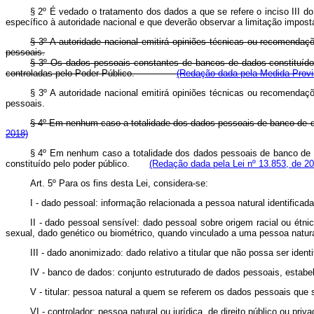
§ 2º É vedado o tratamento dos dados a que se refere o inciso III d
específico à autoridade nacional e que deverão observar a limitação imposta
§ 3º A autoridade nacional emitirá opiniões técnicas ou recomendaç
pessoais.
§ 3º Os dados pessoais constantes de bancos de dados constituídos 
controladas pelo Poder Público.
(Redação dada pela Medida Provis
§ 3º A autoridade nacional emitirá opiniões técnicas ou recomendaç
pessoais.
§ 4º Em nenhum caso a totalidade dos dados pessoais de banco de da
2018)
§ 4º Em nenhum caso a totalidade dos dados pessoais de banco de d
constituído pelo poder público.
(Redação dada pela Lei nº 13.853, de 20
Art. 5º Para os fins desta Lei, considera-se:
I - dado pessoal: informação relacionada a pessoa natural identificada 
II - dado pessoal sensível: dado pessoal sobre origem racial ou étnica,
sexual, dado genético ou biométrico, quando vinculado a uma pessoa natura
III - dado anonimizado: dado relativo a titular que não possa ser ide
IV - banco de dados: conjunto estruturado de dados pessoais, estabel
V - titular: pessoa natural a quem se referem os dados pessoais que 
VI - controlador: pessoa natural ou jurídica, de direito público ou 