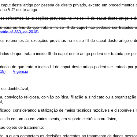
o
caput
deste artigo por pessoa de direito privado, exceto em procedimentos s
 no § 4º deste artigo.
ões referentes às exceções previstas no inciso III do
caput
deste artigo e d
para os fins de que trata o inciso III do
caput
não poderão ser tratados e
ória nº 869, de 2018)
ões referentes às exceções previstas no inciso III do
caput
deste artigo e d
dos de que trata o inciso III do
caput
deste artigo poderá ser tratada po
ados de que trata o inciso III do
caput
deste artigo poderá ser tratada por p
19)
Vigência
ou identificável;
 convicção religiosa, opinião política, filiação a sindicato ou a organização 
l;
ntificado, considerando a utilização de meios técnicos razoáveis e disponíveis
ecido em um ou em vários locais, em suporte eletrônico ou físico;
são objeto de tratamento;
privado, a quem competem as decisões referentes ao tratamento de dados pessoa