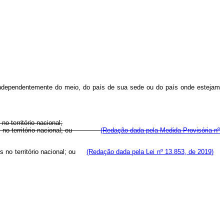
o, independentemente do meio, do país de sua sede ou do país onde estejam
o território nacional;
lizados no território nacional; ou
(Redação dada pela Medida Provisória nº
dos no território nacional; ou
(Redação dada pela Lei nº 13.853, de 2019)