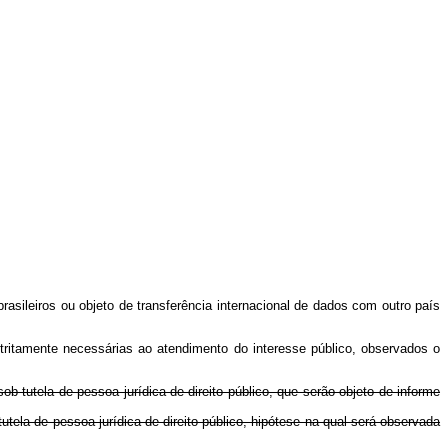
asileiros ou objeto de transferência internacional de dados com outro país
stritamente necessárias ao atendimento do interesse público, observados o
ob tutela de pessoa jurídica de direito público, que serão objeto de informe
utela de pessoa jurídica de direito público, hipótese na qual será observada