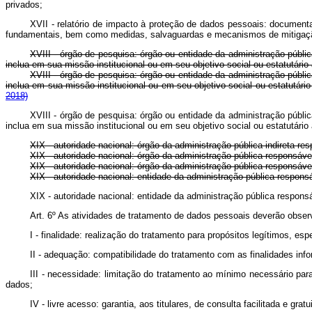
privados;
XVII - relatório de impacto à proteção de dados pessoais: document
fundamentais, bem como medidas, salvaguardas e mecanismos de mitigaçã
XVIII - órgão de pesquisa: órgão ou entidade da administração pública
inclua em sua missão institucional ou em seu objetivo social ou estatutário a
XVIII - órgão de pesquisa: órgão ou entidade da administração pública
inclua em sua missão institucional ou em seu objetivo social ou estatut
2018)
XVIII - órgão de pesquisa: órgão ou entidade da administração pública
inclua em sua missão institucional ou em seu objetivo social ou estatutário
XIX - autoridade nacional: órgão da administração pública indireta res
XIX - autoridade nacional: órgão da administração pública respon
XIX - autoridade nacional: órgão da administração pública responsáve
XIX - autoridade nacional: entidade da administração pública responsá
XIX - autoridade nacional: entidade da administração pública responsá
Art. 6º As atividades de tratamento de dados pessoais deverão observ
I - finalidade: realização do tratamento para propósitos legítimos, es
II - adequação: compatibilidade do tratamento com as finalidades inf
III - necessidade: limitação do tratamento ao mínimo necessário par
dados;
IV - livre acesso: garantia, aos titulares, de consulta facilitada e g