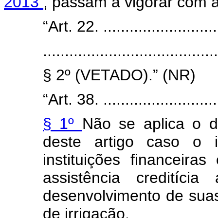
2013
, passam a vigorar com a
“Art. 22. ............................
........................................
§ 2º (VETADO).” (NR)
“Art. 38. ............................
§ 1º
Não se aplica o d
deste artigo caso o i
instituições financeira
assistência creditícia
desenvolvimento de suas
de irrigação.