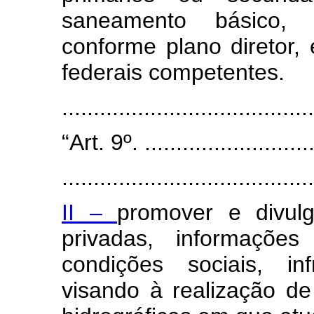
saneamento básico, el
conforme plano diretor,
federais competentes.
......................................
“Art. 9º. ............................
........................................
II –
promover e divulg
privadas, informações
condições sociais, in
visando à realização d