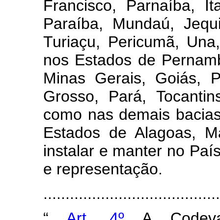
Francisco, Parnaíba, It
Paraíba, Mundaú, Jequi
Turiaçu, Pericumã, Una,
nos Estados de Pernamb
Minas Gerais, Goiás, 
Grosso, Pará, Tocantin
como nas demais bacias 
Estados de Alagoas, M
instalar e manter no Paí
e representação.
......................................
“
Art. 4º
A Codeva