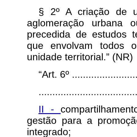
§ 2º A criação de u
aglomeração urbana o
precedida de estudos t
que envolvam todos os
unidade territorial.” (NR)
“Art. 6º .........................
...................................
II -
compartilhament
gestão para a promoçã
integrado;