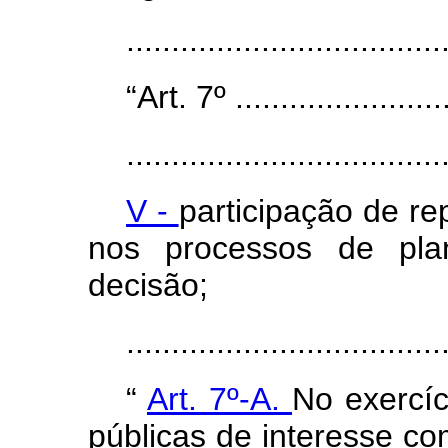
..................................
“Art. 7º .........................
...................................
V -
participação de re
nos processos de pl
decisão;
..................................
“
Art. 7º-A.
No exercí
públicas de interesse c