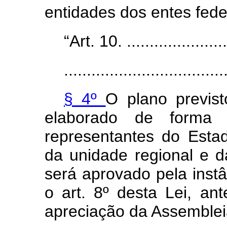
entidades dos entes fede
“Art. 10. .......................
...................................
§ 4º
O plano previs
elaborado de forma 
representantes do Estad
da unidade regional e d
será aprovado pela instâ
o art. 8º desta Lei, a
apreciação da Assembleia