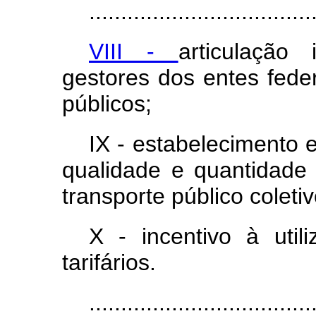
...................................
VIII -
articulação 
gestores dos entes fede
públicos;
IX - estabelecimento 
qualidade e quantidade
transporte público coletiv
X - incentivo à utili
tarifários.
..................................