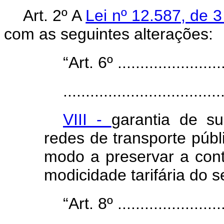
Art. 2º A
Lei nº 12.587, de 
com as seguintes alterações:
“Art. 6º .........................
...................................
VIII -
garantia de su
redes de transporte públ
modo a preservar a cont
modicidade tarifária do s
“Art. 8º .........................