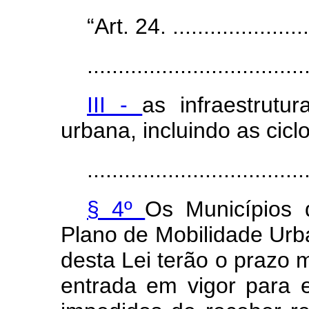
“Art. 24. .......................
...................................
III -
as infraestrutu
urbana, incluindo as ciclo
...................................
§ 4º
Os Municípios
Plano de Mobilidade Urb
desta Lei terão o prazo 
entrada em vigor para el