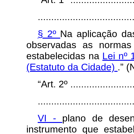
...................................
§ 2º
Na aplicação das
observadas as normas g
estabelecidas na
Lei nº 
(Estatuto da Cidade)
.” 
“Art. 2º .........................
...................................
VI -
plano de desen
instrumento que estab