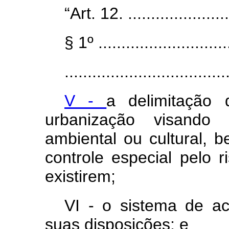
“Art. 12. .......................
§ 1º .............................
...................................
V -
a delimitação 
urbanização visando
ambiental ou cultural, 
controle especial pelo r
existirem;
VI - o sistema de a
suas disposições; e