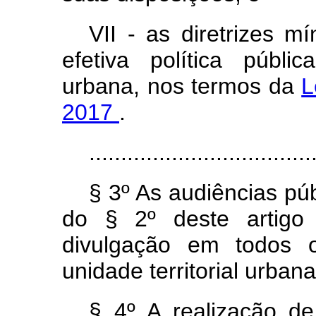
VII - as diretrizes 
efetiva política públi
urbana, nos termos da
L
2017
.
...................................
§ 3º As audiências púb
do § 2º deste artigo
divulgação em todos o
unidade territorial urbana
§ 4º A realização de