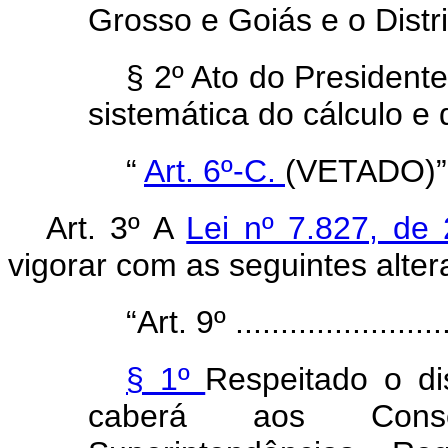
Grosso e Goiás e o Distri
§ 2º Ato do President
sistemática do cálculo e
“
Art. 6º-C.
(VETADO)”
Art. 3º A
Lei nº 7.827, d
vigorar com as seguintes alter
“Art. 9º .........................
§ 1º
Respeitado o d
caberá aos Consel