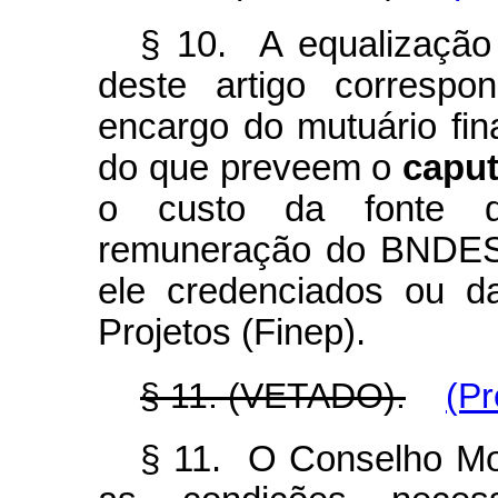
§ 10. A equalização 
deste artigo correspo
encargo do mutuário fin
do que preveem o
capu
o custo da fonte d
remuneração do BNDES,
ele credenciados ou d
Projetos (Finep).
§ 11. (VETADO).
(Pr
§ 11. O Conselho Mon