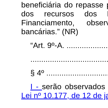
beneficiária do repasse
dos recursos dos F
Financiamento, obs
bancárias.” (NR)
“Art. 9º-A. .....................
...................................
§ 4º .............................
I -
serão observados 
Lei nº 10.177, de 12 de 