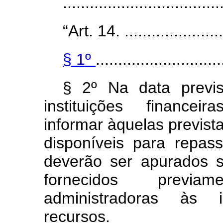
..................................
“Art. 14. ........................
§ 1º
............................
§ 2º Na data previs
instituições financei
informar àquelas prevista
disponíveis para repa
deverão ser apurados s
fornecidos previam
administradoras às i
recursos.