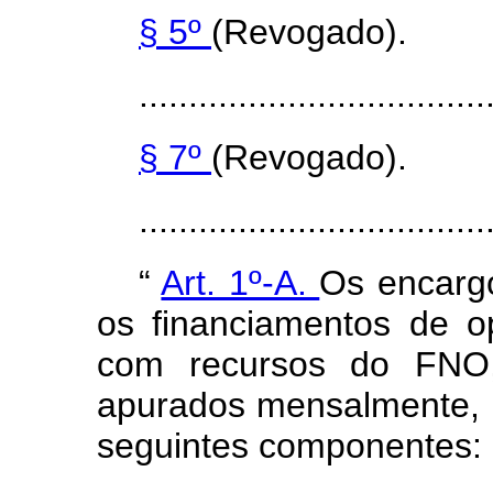
§ 5º
(Revogado).
...................................
§ 7º
(Revogado).
..................................
“
Art. 1º-A.
Os encargo
os financiamentos de o
com recursos do FN
apurados mensalmente,
seguintes componentes: