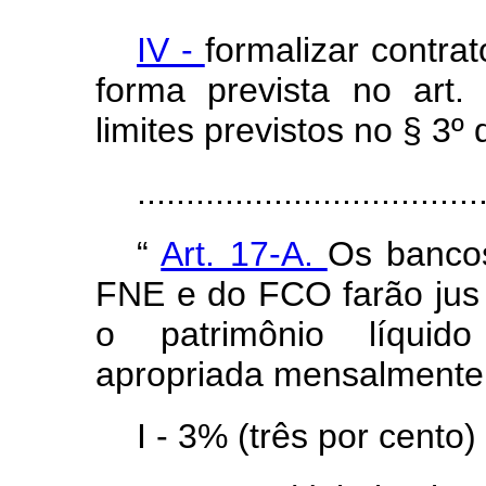
IV -
formalizar contra
forma prevista no art.
limites previstos no § 3º 
..................................
“
Art. 17-A.
Os banco
FNE e do FCO farão jus 
o patrimônio líquid
apropriada mensalmente,
I - 3% (três por cento