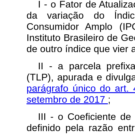
I - o Fator de Atuali
da variação do Índi
Consumidor Amplo (IP
Instituto Brasileiro de G
de outro índice que vier a
II - a parcela pref
(TLP), apurada e divul
parágrafo único do art.
setembro de 2017
;
III - o Coeficiente d
definido pela razão ent