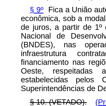
§ 9º
Fica a União aut
econômica, sob a modal
de juros, a partir de 1
Nacional de Desenvol
(BNDES), nas opera
infraestrutura cont
financiamento nas regi
Oeste, respeitadas a
estabelecidas pelos C
Superintendências de D
§ 10. (VETADO).
(P