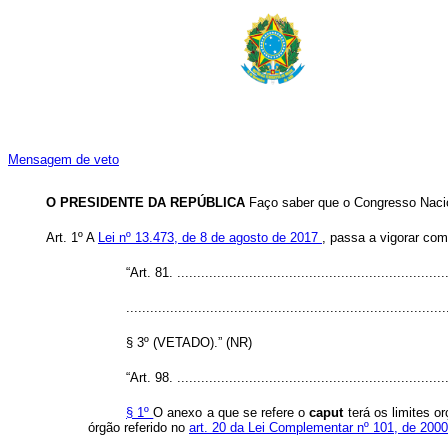
Mensagem de veto
O PRESIDENTE DA REPÚBLICA
Faço saber que o Congresso Nacio
Art. 1º A
Lei nº 13.473, de 8 de agosto de 2017
, passa a vigorar com
“Art. 81. ...................................................................
................................................................................
§ 3º (VETADO).” (NR)
“Art. 98. ...................................................................
§ 1º
O anexo a que se refere o
caput
terá os limites o
órgão referido no
art. 20 da Lei Complementar nº 101, de 200