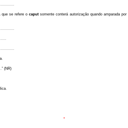
.............
a que se refere o
caput
somente conterá autorização quando amparada por p
.............
......
.............
a.
....” (NR)
lica.
*