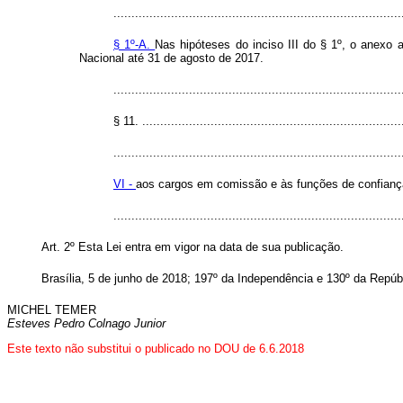
................................................................................
§ 1º-A.
Nas hipóteses do inciso III do § 1º, o anexo 
Nacional até 31 de agosto de 2017.
................................................................................
§ 11. ........................................................................
................................................................................
VI -
aos cargos em comissão e às funções de confianç
..............................................................................
Art. 2º Esta Lei entra em vigor na data de sua publicação.
Brasília, 5 de junho de 2018; 197º da Independência e 130º da Repúb
MICHEL TEMER
Esteves Pedro Colnago Junior
Este texto não substitui o publicado no DOU de 6.6.2018