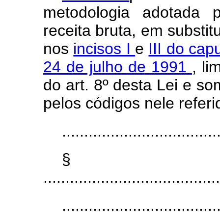
metodologia adotada p
receita bruta, em substit
nos
incisos I
e
III do cap
24 de julho de 1991
, l
do art. 8º desta Lei e s
pelos códigos nele referi
...................................
§
........................................
...................................