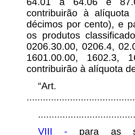
64.01 a 64.06 e 87.0
contribuirão à alíquot
décimos por cento), e 
os produtos classificad
0206.30.00, 0206.4, 02.
1601.00.00, 1602.3, 
contribuirão à alíquota 
“Ar
........................................
...................................
VIII -
para as s