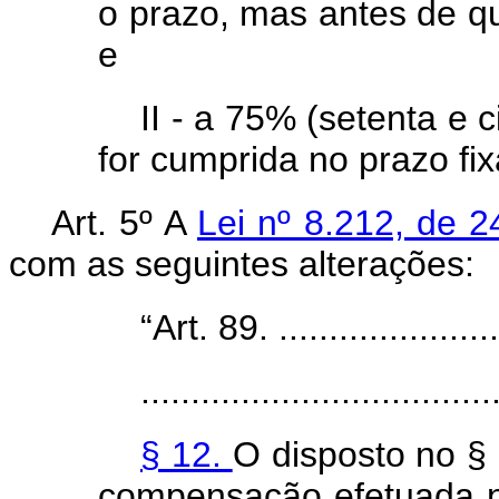
o prazo, mas antes de qu
e
II - a 75% (setenta e 
for cumprida no prazo fi
Art. 5º A
Lei nº 8.212, de 
com as seguintes alterações:
“Art. 89. ........................
...................................
§ 12.
O disposto no § 
compensação efetuada 