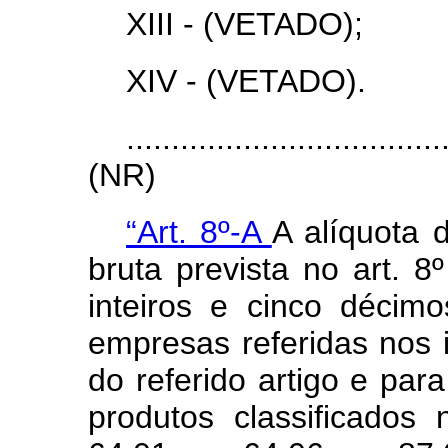
XIII - (VETADO);
XIV - (VETADO).
...................................
(NR)
“Art. 8º-A
A alíquota 
bruta prevista no art. 8
inteiros e cinco décim
empresas referidas nos i
do referido artigo e pa
produtos classificados