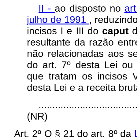
II -
ao disposto no
ar
julho de 1991
, reduzind
incisos I e III do
caput
d
resultante da razão entr
não relacionadas aos s
do art. 7º desta Lei ou
que tratam os incisos 
desta Lei e a receita bruta
...................................
(NR)
Art. 2º O § 21 do art. 8º da