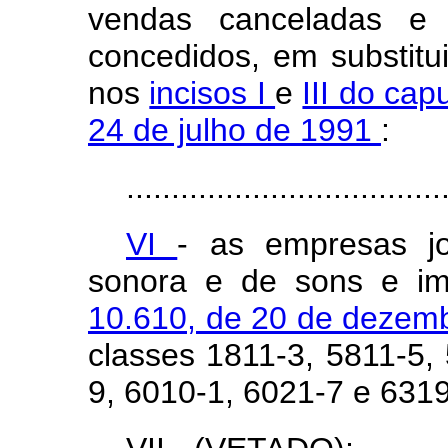
vendas canceladas e o
concedidos, em substitui
nos
incisos I
e
III do cap
24 de julho de 1991
:
...................................
VI
- as empresas jor
sonora e de sons e i
10.610, de 20 de dezem
classes 1811-3, 5811-5,
9, 6010-1, 6021-7 e 631