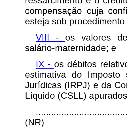
ressarcimento e o crédi
compensação cuja confi
esteja sob procedimento f
VIII -
os valores de
salário-maternidade; e
IX -
os débitos relati
estimativa do Imposto
Jurídicas (IRPJ) e da Co
Líquido (CSLL) apurados 
...................................
(NR)