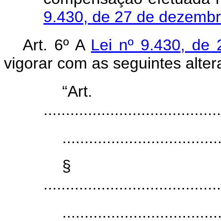
9.430, de 27 de dezemb
Art. 6º
A
Lei nº 9.430, d
vigorar com as seguintes alter
“Ar
........................................
...................................
§
........................................
...................................