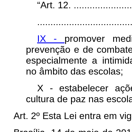
“Art. 12. ........................
...................................
IX -
promover medi
prevenção e de combate 
especialmente a intimi
no âmbito das escolas;
X - estabelecer aç
cultura de paz nas escol
Art. 2º
Esta Lei entra em vi