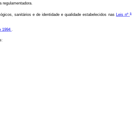
ma regulamentadora.
s
lógicos, sanitários e de identidade e qualidade estabelecidos nas
Leis nº
de 1994
.
s: