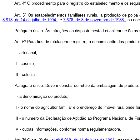
Art. 4º O procedimento para o registro do estabelecimento e os requ
Art. 5º Os estabelecimentos familiares rurais, a produção de polpa
8.918, de 14 de julho de 1994
, e
7.678, de 8 de novembro de 1988
, ou no
Parágrafo único. Às infrações ao disposto nesta Lei aplicar-se-ão as
Art. 6º
Para fins de rotulagem e registro, a denominação dos produto
I - artesanal;
II - caseiro;
III - colonial.
Parágrafo único. Devem constar do rótulo da embalagem do produto:
I - a denominação do produto;
II - o nome do agricultor familiar e o endereço do imóvel rural onde fo
III - o número da Declaração de Aptidão ao Programa Nacional de For
IV - outras informações, conforme norma regulamentadora.