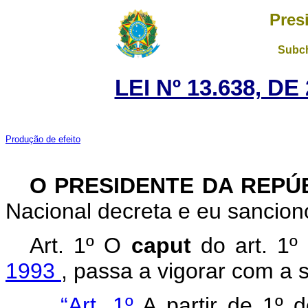
Pres
Subch
LEI Nº 13.638, D
Produção de efeito
O PRESIDENTE DA REPÚ
Nacional decreta e eu sanciono
Art. 1º O
caput
do art. 1
1993
, passa a vigorar com a 
“Art. 1º
A partir de 1º 