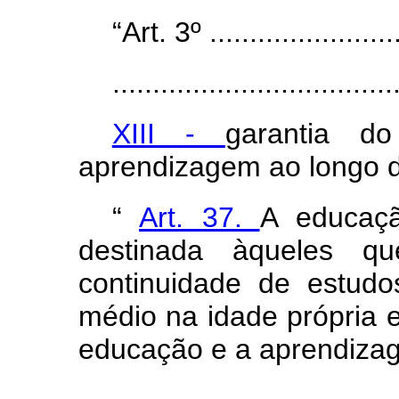
“Art. 3º .........................
...................................
XIII -
garantia d
aprendizagem ao longo d
“
Art. 37.
A educaçã
destinada àqueles q
continuidade de estud
médio na idade própria e
educação e a aprendizag