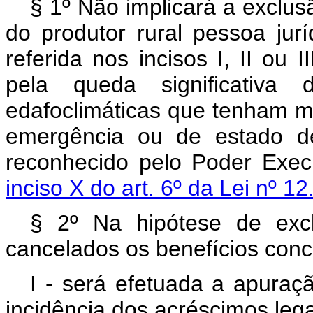
§ 1º Não implicará a exclus
do produtor rural pessoa ju
referida nos incisos I, II ou I
pela queda significativa
edafoclimáticas que tenham m
emergência ou de estado de
reconhecido pelo Poder Execu
inciso X do art. 6º da Lei nº 1
§ 2º Na hipótese de exc
cancelados os benefícios conc
I - será efetuada a apuraçã
incidência dos acréscimos lega