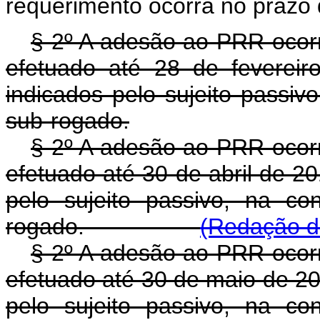
requerimento ocorra no prazo d
§ 2º A adesão ao PRR ocorr
efetuado até 28 de feverei
indicados pelo sujeito passiv
sub-rogado.
§ 2º A adesão ao PRR ocorr
efetuado até 30 de abril de 2
pelo sujeito passivo, na co
rogado.
(Redação da
§ 2º A adesão ao PRR ocorr
efetuado até 30 de maio de 20
pelo sujeito passivo, na co