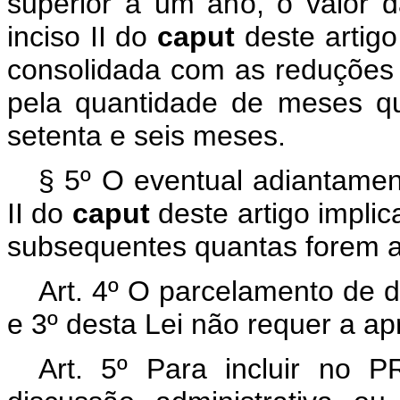
superior a um ano, o valor 
inciso II do
caput
deste artig
consolidada com as reduções pr
pela quantidade de meses qu
setenta e seis meses.
§ 5º O eventual adiantament
II do
caput
deste artigo impli
subsequentes quantas forem a
Art. 4º O parcelamento de d
e 3º desta Lei não requer a ap
Art. 5º Para incluir no