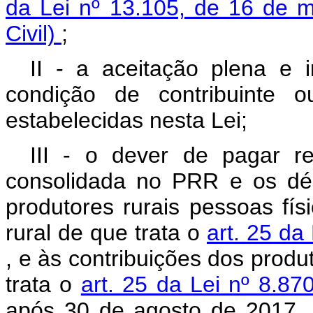
da Lei nº 13.105, de 16 de 
Civil)
;
II - a aceitação plena e ir
condição de contribuinte 
estabelecidas nesta Lei;
III - o dever de pagar r
consolidada no PRR e os débi
produtores rurais pessoas fí
rural de que trata o
art. 25 da
, e às contribuições dos produ
trata o
art. 25 da Lei nº 8.87
após 30 de agosto de 2017, i