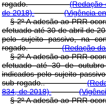
rogado.
(Redação 
de 2018)
(Vigência e
§ 2º A adesão ao PRR ocorr
efetuado até 30 de abril de 2
pelo sujeito passivo, na co
rogado.
(Redação dad
§ 2º A adesão ao PRR ocorr
efetuado até 30 de outubro
indicados pelo sujeito passiv
sub-rogado..
(Reda
834, de 2018)
(Vigênc
§ 2º A adesão ao PRR ocorr