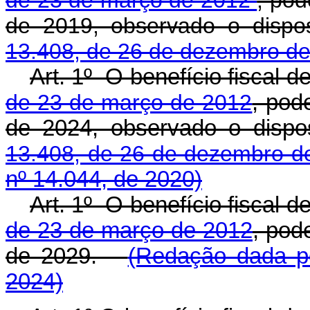
de 23 de março de 2012
, pod
de 2019, observado o disp
13.408, de 26 de dezembro de
Art. 1º O benefício fiscal d
de 23 de março de 2012
, pod
de 2024, observado o disp
13.408, de 26 de dezembro d
nº 14.044, de 2020)
Art. 1º O benefício fiscal d
de 23 de março de 2012
, pod
de 2029.
(Redação dada pe
2024)