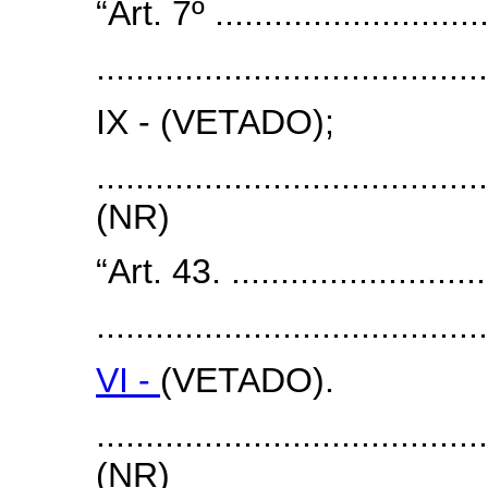
“Art. 7º .............................
........................................
IX - (VETADO);
.......................................
(NR)
“Art. 43. ............................
........................................
VI -
(VETADO).
.......................................
(NR)