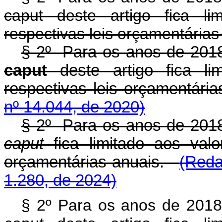
caput deste artigo fica li
respectivas leis orçamentárias
§ 2º Para os anos de 2018 
caput
deste artigo fica li
respectivas leis orçamentár
nº 14.044, de 2020)
§ 2º Para os anos de 2018 
caput
fica limitado aos valo
orçamentárias anuais.
(Reda
1.280, de 2024)
§ 2º Para os anos de 2018 