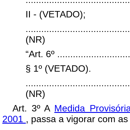
II - (VETADO);
.......................................
(NR)
“Art. 6º .............................
§ 1º (VETADO).
.......................................
(NR)
Art. 3º A
Medida Provisóri
2001
, passa a vigorar com as