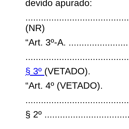
devido apurado:
.......................................
(NR)
“Art. 3º-A. .........................
........................................
§ 3º
(VETADO).
“Art. 4º (VETADO).
........................................
§ 2º .................................
........................................