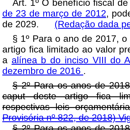
Art. 1º O benefício fiscal d
de 23 de março de 2012
, pod
de 2029.
(Redação dada pel
§ 1º Para o ano de 2017, o 
artigo fica limitado ao valor p
a
alínea b do inciso VIII do 
dezembro de 2016
.
§ 2º Para os anos de 2018 
caput deste artigo fica li
respectivas leis orçamentár
Provisória nº 822, de 2018)
Vi
§ 2º Para os anos de 2018 