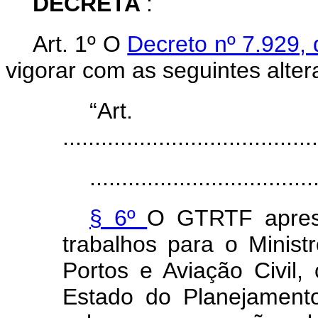
DECRETA
:
Art. 1º O
Decreto nº 7.929,
vigorar com as seguintes alter
“Ar
........................................
...................................
§ 6º
O GTRTF apresen
trabalhos para o Minist
Portos e Aviação Civil,
Estado do Planejament