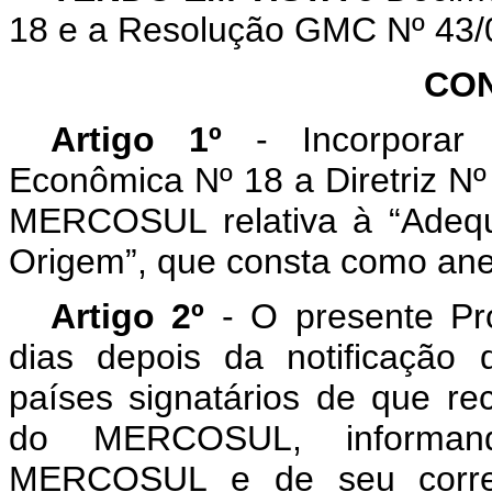
18 e a Resolução GMC Nº 43/
CO
Artigo 1º
- Incorpora
Econômica Nº 18 a Diretriz N
MERCOSUL relativa à “Adequ
Origem”, que consta como anex
Artigo 2º
- O presente Pro
dias
depois da notificação
países signatários de que r
do MERCOSUL, informan
MERCOSUL e de seu corresp