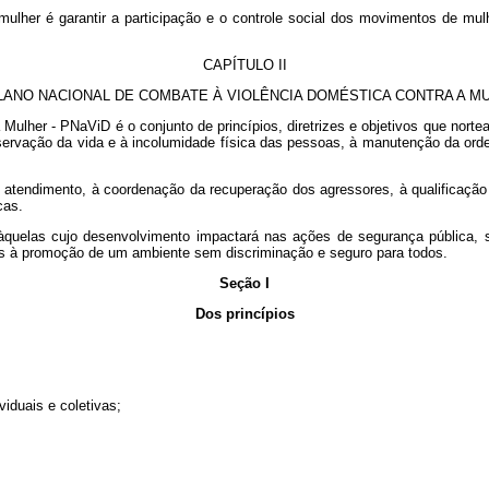
 mulher
é garantir a participação e o controle
social dos movimentos de mulh
CAPÍTULO II
LANO NACIONAL DE COMBATE À VIOLÊNCIA DOMÉSTICA CONTRA A M
Mulher - PNaViD é o conjunto de princípios, diretrizes e objetivos que nort
eservação da vida e à incolumidade física das pessoas, à manutenção da ord
atendimento, à coordenação da recuperação dos agressores, à qualificação 
cas.
quelas cujo desenvolvimento impactará nas ações de segurança pública, saú
as à promoção de um ambiente sem discriminação e seguro para todos.
Seção I
Dos princípios
viduais e coletivas;