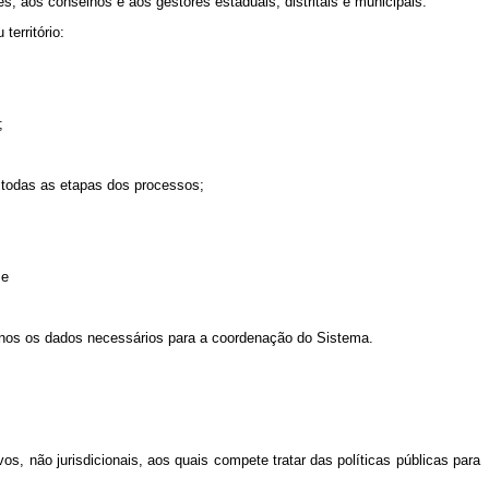
s, aos conselhos e aos gestores estaduais, distritais e municipais.
erritório:
;
 todas as etapas dos processos;
;
e
manos os dados necessários para a coordenação do Sistema.
vos, não jurisdicionais, aos quais compete tratar das políticas públicas para