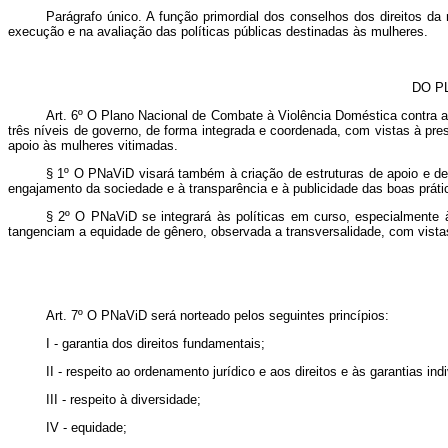
Parágrafo único.
A função primordial dos
conselhos dos direitos da
execução e
na
avaliação das políticas públicas destinadas às mulheres.
DO P
Art. 6º O Plano Nacional de Combate à Violência Doméstica contra a 
três níveis de governo, de forma integrada e coordenada, com vistas à pr
apoio às mulheres vitimadas.
§ 1º O PNaViD visará também à criação de estruturas de apoio e de 
engajamento da sociedade e à transparência e à publicidade das boas práti
§ 2º O PNaViD se integrará às políticas em curso, especialmente à
tangenciam a equidade de gênero, observada a transversalidade, com vist
Art. 7º O PNaViD será norteado pelos seguintes princípios:
I - garantia dos direitos fundamentais;
II - respeito ao ordenamento jurídico e aos direitos e às garantias indi
III - respeito à diversidade;
IV - equidade;