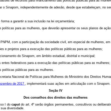
epasses de recursos para financiamento das políticas públicas para as mulhere
grar o Sinapom, independentemente de adesão, desde que estabeleçam, no seu t
 forma a garantir a sua inclusão na lei orçamentária;
de políticas para as mulheres, que deverão apresentar os seus planos de ação
o PNPM, com a participação da sociedade civil, em especial de mulheres, em
es e projetos para a execução das políticas públicas para as mulheres;
cionamento do Sinapom, em âmbito estadual, distrital e
municipal;
os entes federativos para a execução das políticas públicas para as mulheres
 políticas públicas para as mulheres.
ecretaria Nacional de Políticas para Mulheres do Ministério dos Direitos Hu
 dezembro de 2017
, implementará suas ações em articulação com o Sinapom.
Seção IV
Dos conselhos dos direitos das mulheres
iso I do
caput
do art. 4º serão órgãos permanentes, consultivos ou deliberati
 sua diversidade.