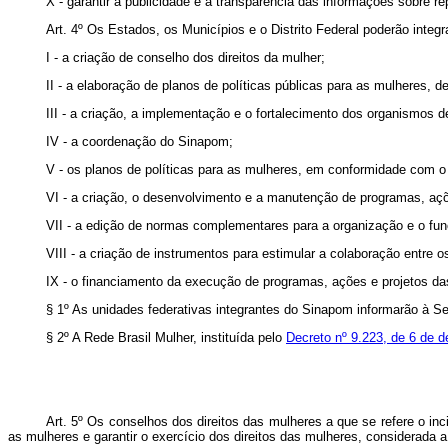
X - garantir a publicidade e a transparência das informações sobre r
Art. 4º Os Estados, os Municípios e o Distrito Federal poderão inte
I - a criação de conselho dos direitos da mulher;
II - a elaboração de planos de políticas públicas para as mulheres, de
III - a criação, a implementação e o fortalecimento dos organismos 
IV - a coordenação do Sinapom;
V - os planos de políticas para as mulheres, em conformidade com 
VI - a criação, o desenvolvimento e a manutenção de programas, açõ
VII - a edição de normas complementares para a organização e o fun
VIII - a criação de instrumentos para estimular a colaboração entre 
IX - o financiamento da execução de programas, ações e projetos das
§ 1º As unidades federativas integrantes do Sinapom informarão à S
§ 2º A Rede Brasil Mulher, instituída pelo
Decreto nº 9.223, de 6 de
Art. 5º Os conselhos dos direitos das mulheres a que se refere o inc
as mulheres e garantir o exercício dos direitos das mulheres, considerada a