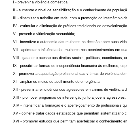
I - prevenir a violência doméstica;
II - aumentar o nível de sensibilização e o conhecimento da populaçã
III - dinamizar o trabalho em rede, com a promoção do intercâmbio d
IV - estimular a eliminação de práticas tradicionais de desvalorizaçã
V - prevenir a vitimização secundária;
VI - incentivar a autonomia das mulheres na decisão sobre suas vida
VII - aprimorar a influência das mulheres nos acontecimentos em s
VIII - garantir o acesso aos direitos sociais, políticos, econômicos, 
IX - possibilitar formas de independência financeira às mulheres, es
X - promover a capacitação profissional das vítimas de violência dom
XI - ampliar os meios de acolhimento de emergência;
XII - prevenir a reincidência dos agressores em crimes de violência 
XIII - promover programas de intervenção junto a jovens agressores;
XIV - intensificar a formação e o aperfeiçoamento de profissionais q
XV - colher e tratar dados estatísticos que permitam sistematizar o
XVI - promover estudos que permitam aperfeiçoar o conhecimento em