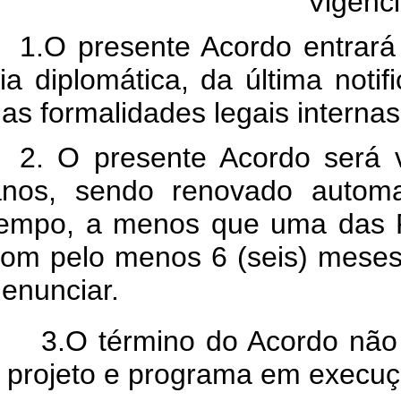
Vigênc
1.O presente Acordo entrará
ia diplomática, da última noti
as formalidades legais interna
2. O presente Acordo será 
anos, sendo renovado automa
empo, a menos que uma das Par
om pelo menos 6 (seis) meses
enunciar.
3.O término do Acordo não
projeto e programa em execuç