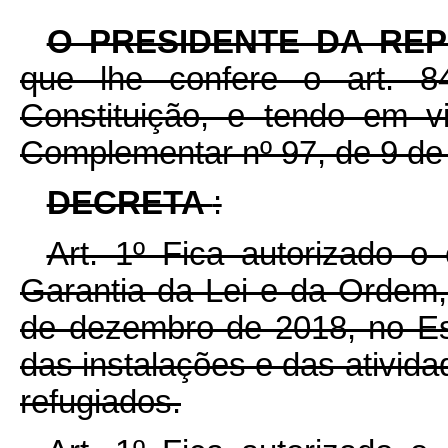
O PRESIDENTE DA RE
que lhe confere o art. 
Constituição, e tendo em v
Complementar nº 97, de 9 de
DECRETA
:
Art. 1º Fica autorizado 
Garantia da Lei e da Ordem,
de dezembro de 2018, no Es
das instalações e das ativid
refugiados.