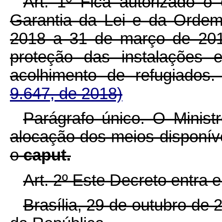
Art. 1º Fica autorizado 
Garantia da Lei e da Ordem
2018 a 31 de março de 201
proteção das instalações 
acolhimento de refugiados
9.647, de 2018)
Parágrafo único. O Minist
alocação dos meios disponív
o
caput.
Art. 2º Este Decreto entra 
Brasília, 29 de outubro de