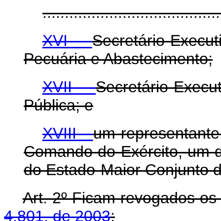
........................................
XVI -
Secretário-Execut
Pecuária e Abastecimento;
XVII -
Secretário-Execu
Pública; e
XVIII -
um representant
Comando do Exército, um 
do Estado-Maior Conjunto 
Art. 2º Ficam revogados os 
4.801, de 2003
: