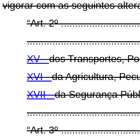
vigorar com as seguintes alter
“Art. 2º .............................
........................................
XV -
dos Transportes, Por
XVI -
da Agricultura, Pec
XVII -
da Segurança Públ
......................................
“Art. 3º .............................