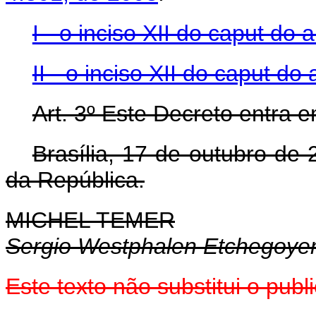
I - o inciso XII do caput do a
II - o inciso XII do caput do a
Art. 3º Este Decreto entra 
Brasília, 17 de outubro de
da República.
MICHEL TEMER
Sergio Westphalen Etchegoye
Este texto não substitui o pu