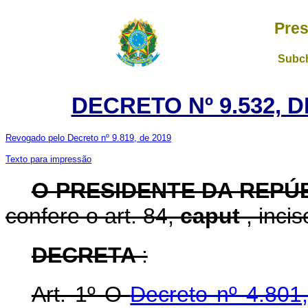
Pres
Subch
DECRETO Nº 9.532, 
Revogado pelo Decreto nº 9.819, de 2019
Texto para impressão
O PRESIDENTE DA REPÚ
confere o art. 84,
caput
, inci
DECRETA
:
Art. 1º O
Decreto nº 4.801