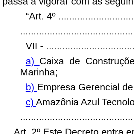
passa a vigorar com as seguin
“Art. 4º .............................
..........................................
VII - .................................
a)
Caixa de Construçõ
Marinha;
b)
Empresa Gerencial de 
c)
Amazônia Azul Tecnolo
........................................
Art. 2º Este Decreto entra 