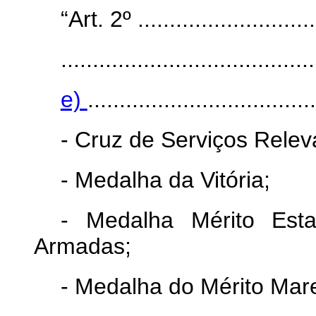
“Art. 2º .............................
........................................
e)
....................................
- Cruz de Serviços Relev
- Medalha da Vitória;
- Medalha Mérito Est
Armadas;
- Medalha do Mérito Mare