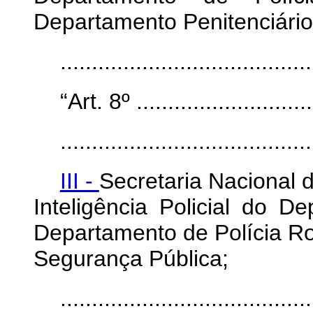
Departamento Penitenciário
......................................
“Art. 8º .............................
........................................
III -
Secretaria Nacional 
Inteligência Policial do D
Departamento de Polícia Rod
Segurança Pública;
......................................