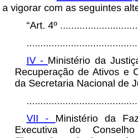
a vigorar com as seguintes alt
“Art. 4º .............................
........................................
IV -
Ministério da Just
Recuperação de Ativos e C
da Secretaria Nacional de J
........................................
VII -
Ministério da Fa
Executiva do Conselho