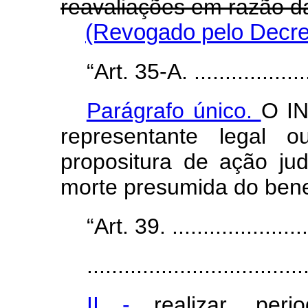
reavaliações em razão da
(Revogado pelo Decret
“Art. 35-A. .....................
Parágrafo único.
O IN
representante legal 
propositura de ação jud
morte presumida do benef
“Art. 39. ........................
...................................
II -
realizar, per