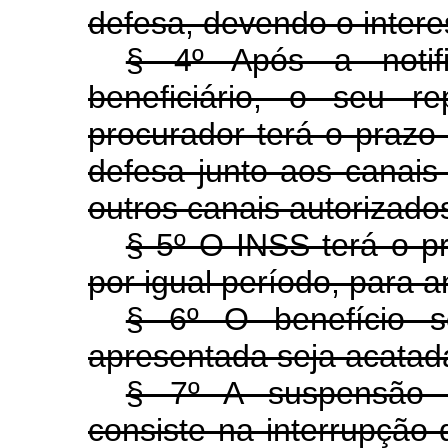
defesa, devendo o intere
§ 4º Após a notif
beneficiário, o seu r
procurador terá o prazo
defesa junto aos canai
outros canais autorizado
§ 5º O INSS terá o pr
por igual período, para a
§ 6º O benefício s
apresentada seja acatad
§ 7º A suspensão 
consiste na interrupção