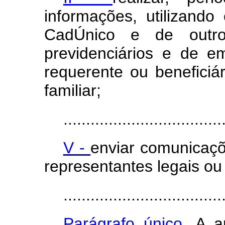
informações, utilizando
CadÚnico e de outros
previdenciários e de 
requerente ou beneficiá
familiar;
...................................
V -
enviar comunicaçõ
representantes legais ou
...................................
Parágrafo único.
A a