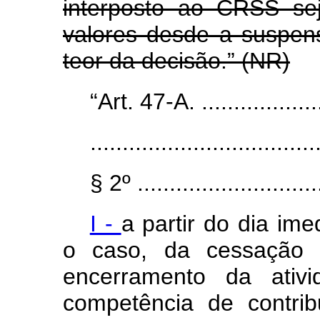
interposto ao CRSS se
valores desde a suspens
teor da decisão.” (NR)
“Art. 47-A. .....................
...................................
§ 2º .............................
I -
a partir do dia im
o caso, da cessação d
encerramento da ativi
competência de contribu