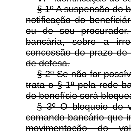
§ 1º A suspensão do b
notificação do beneficiá
ou de seu procurador,
bancária, sobre a irre
concessão do prazo de 
de defesa.
§ 2º Se não for possív
trata o § 1º pela rede ba
do benefício será bloque
§ 3º O bloqueio do v
comando bancário que im
movimentação do valo