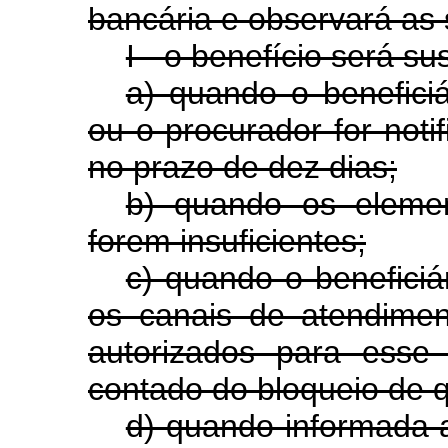
bancária e observará as 
I - o benefício será s
a) quando o beneficiá
ou o procurador for noti
no prazo de dez dias;
b) quando os eleme
forem insuficientes;
c) quando o beneficiá
os canais de atendime
autorizados para esse 
contado do bloqueio de q
d) quando informada a