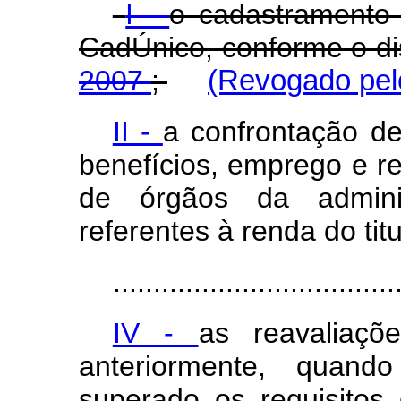
I -
o cadastramento 
CadÚnico, conforme o d
2007
;
(Revogado pelo
II -
a confrontação d
benefícios, emprego e r
de órgãos da administ
referentes à renda do titu
...................................
IV -
as reavaliaçõ
anteriormente, quand
superado os requisitos