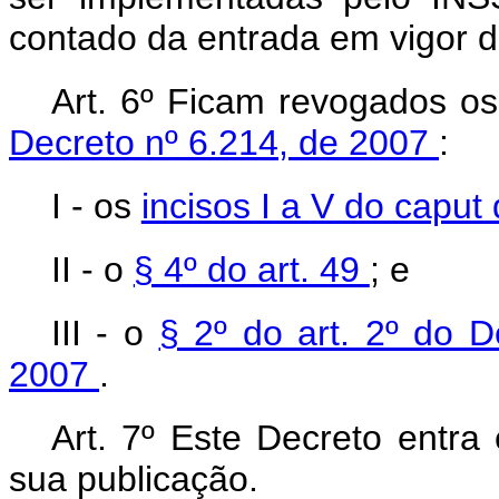
contado da entrada em vigor d
Art. 6º Ficam revogados os
Decreto nº 6.214, de 2007
:
I - os
incisos I a V do caput
II - o
§ 4º do art. 49
; e
III - o
§ 2º do art. 2º do 
2007
.
Art. 7º Este Decreto entra
sua publicação.