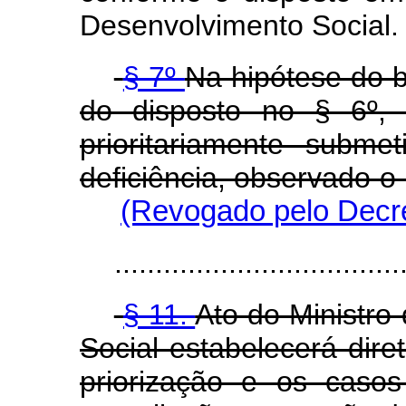
Desenvolvimento Social.
§ 7º
Na hipótese do 
do disposto no § 6º, 
prioritariamente subm
deficiência, observado o
(Revogado pelo Decre
...................................
§ 11.
Ato do Ministro
Social estabelecerá dire
priorização e os caso