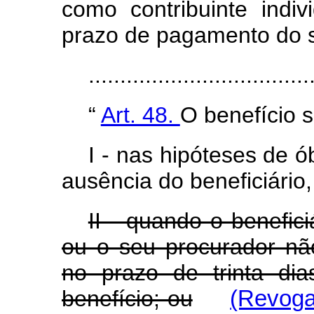
como contribuinte indi
prazo de pagamento do 
..................................
“
Art. 48.
O benefício 
I - nas hipóteses de 
ausência do beneficiário,
II - quando o benefici
ou o seu procurador nã
no prazo de trinta di
benefício; ou
(Revoga