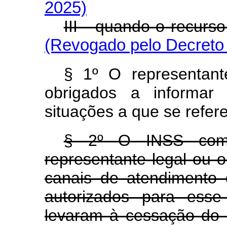
2025)
III - quando o recur
(Revogado pelo Decreto 
§ 1º O representant
obrigados a informar
situações a que se refere
§ 2º O INSS comun
representante legal ou 
canais de atendimento
autorizados para esse
levaram à cessação do b