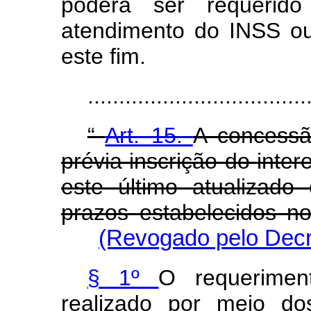
poderá ser requerid
atendimento do INSS ou
este fim.
..................................
“
Art. 15.
A concessã
prévia inscrição do int
este último atualizad
prazos estabelecidos 
(Revogado pelo Decr
§ 1º
O requerimen
realizado por meio do