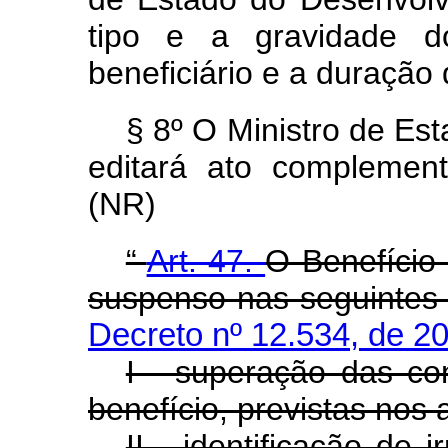
tipo e a gravidade d
beneficiário e a duração 
§ 8º O Ministro de Es
editará ato complement
(NR)
“
Art. 47.
O Benefício
suspenso nas seguintes 
Decreto nº 12.534, de 2
I - superação das c
benefício, previstas nos ar
II - identificação de