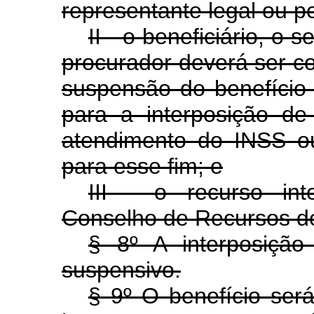
representante legal ou pe
II - o beneficiário, o 
procurador deverá ser c
suspensão do benefício 
para a interposição de
atendimento do INSS ou
para esse fim; e
III - o recurso int
Conselho de Recursos d
§ 8º A interposição
suspensivo.
§ 9º O benefício será