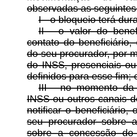
observadas as seguintes
I - o bloqueio terá d
II - o valor do bene
contato do beneficiário,
do seu procurador, por 
do INSS, presenciais ou
definidos para esse fim; 
III - no momento da 
INSS ou outros canais d
notificar o beneficiário,
seu procurador sobre a
sobre a concessão do 