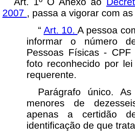
Art. 1º O Anexo ao
Decre
2007
, passa a vigorar com as
“
Art. 10.
A pessoa com
informar o número de
Pessoas Físicas - CPF
foto reconhecido por le
requerente.
Parágrafo único. As
menores de dezessei
apenas a certidão d
identificação de que trat