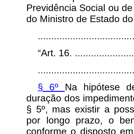
Previdência Social ou de
do Ministro de Estado do
..................................
“Art. 16. ........................
...................................
§ 6º
Na hipótese d
duração dos impedimentos
§ 5º, mas existir a pos
por longo prazo, o ben
conforme o disposto em