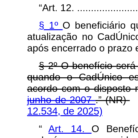
“Art. 12. ........................
§ 1º
O beneficiário q
atualização no CadÚnic
após encerrado o prazo e
§ 2º O benefício ser
quando o CadÚnico est
acordo com o disposto
junho de 2007
.” (NR)
12.534, de 2025)
“
Art. 14.
O Benefí