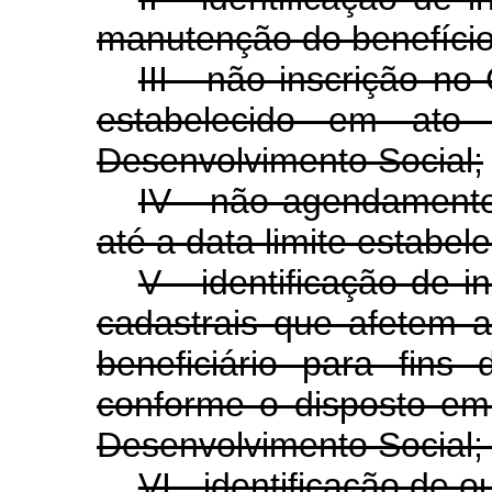
manutenção do benefício
III - não inscrição n
estabelecido em ato
Desenvolvimento Social;
IV - não agendamento 
até a data limite estabe
V - identificação de i
cadastrais que afetem a
beneficiário para fins
conforme o disposto em
Desenvolvimento Social;
VI - identificação de o