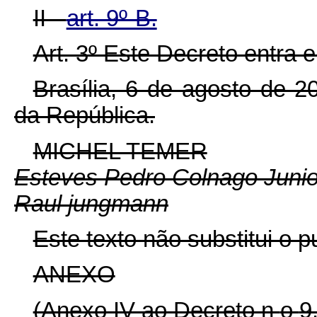
II -
art. 9º-B.
Art. 3º Este Decreto entra 
Brasília, 6 de agosto de 
da República.
MICHEL TEMER
Esteves Pedro Colnago Junio
Raul jungmann
Este texto não substitui o
ANEXO
(Anexo IV ao Decreto n
o
9