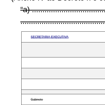
“a) ...................................
........................................
SECRETARIA-EXECUTIVA
Gabinete