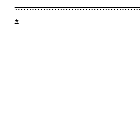
..........................................
*