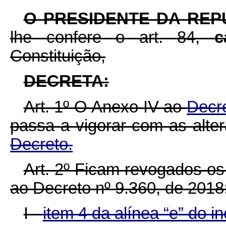
O PRESIDENTE DA REP
lhe confere o art. 84,
c
Constituição,
DECRETA:
Art. 1º O Anexo IV ao
Decre
passa a vigorar com as alte
Decreto.
Art. 2º Ficam revogados os 
ao Decreto nº 9.360, de 2018
I -
item 4 da alínea “e” do in