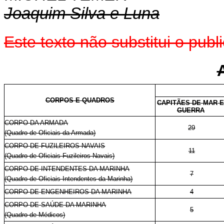
Joaquim Silva e Luna
Este texto não substitui o pu
CORPOS E QUADROS
CAPITÃES DE MAR 
GUERRA
CORPO DA ARMADA
29
(Quadro de Oficiais da Armada)
CORPO DE FUZILEIROS NAVAIS
11
(Quadro de Oficiais Fuzileiros Navais)
CORPO DE INTENDENTES DA MARINHA
7
(Quadro de Oficiais Intendentes da Marinha)
CORPO DE ENGENHEIROS DA MARINHA
4
CORPO DE SAÚDE DA MARINHA
5
(Quadro de Médicos)