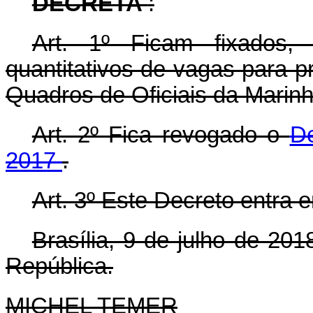
DECRETA
:
Art. 1º Ficam fixados
quantitativos de vagas para 
Quadros de Oficiais da Marin
Art. 2º Fica revogado o
De
2017
.
Art. 3º Este Decreto entra 
Brasília, 9 de julho de 20
República.
MICHEL TEMER