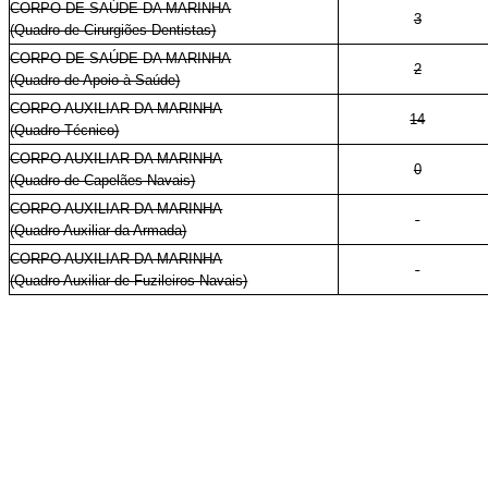
CORPO DE SAÚDE DA MARINHA
3
(Quadro de Cirurgiões-Dentistas)
CORPO DE SAÚDE DA MARINHA
2
(Quadro de Apoio à Saúde)
CORPO AUXILIAR DA MARINHA
14
(Quadro Técnico)
CORPO AUXILIAR DA MARINHA
0
(Quadro de Capelães Navais)
CORPO AUXILIAR DA MARINHA
-
(Quadro Auxiliar da Armada)
CORPO AUXILIAR DA MARINHA
-
(Quadro Auxiliar de Fuzileiros Navais)