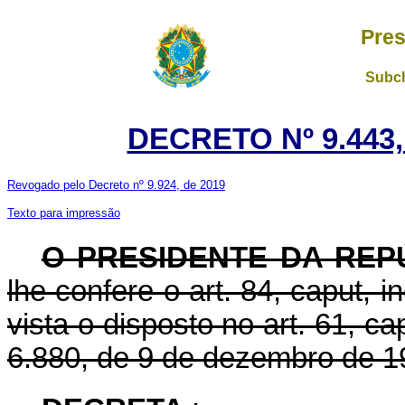
Pres
Subch
DECRETO Nº 9.443,
Revogado pelo Decreto nº 9.924, de 2019
Texto para impressão
O PRESIDENTE DA RE
lhe confere o art. 84, caput, i
vista o disposto no art. 61, cap
6.880, de 9 de dezembro de 1