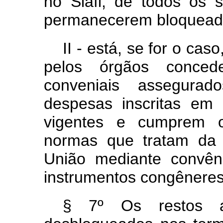
no Siafi, de todos os 
permanecerem bloquead
II - está, se for o ca
pelos órgãos conced
conveniais assegurad
despesas inscritas em
vigentes e cumprem os
normas que tratam da 
União mediante convên
instrumentos congêneres
§ 7º Os restos a