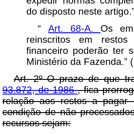
expedir normas comple
do disposto neste artigo
“
Art. 68-A.
Os emp
reinscritos em resto
financeiro poderão ter s
Ministério da Fazenda.” 
Art. 2º O prazo de que t
93.872, de 1986
, fica prorr
relação aos restos a pagar 
condição de não processados
recursos sejam: