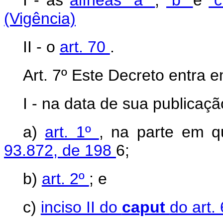
I - as
alíneas “a”
,
“b”
e
“
(Vigência)
II - o
art. 70
.
Art. 7º Este Decreto entra e
I - na data de sua publicaçã
a)
art. 1º
, na parte em q
93.872, de 198
6;
b)
art. 2º
; e
c)
inciso II do
caput
do art.