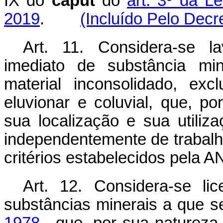
IX do
caput
do
art. 3º da L
2019
.
(Incluído Pelo Decr
Art. 11. Considera-se l
imediato de substância min
material inconsolidado, exc
eluvionar e coluvial, que, po
sua localização e sua utiliz
independentemente de trabalh
critérios estabelecidos pela A
Art. 12. Considera-se li
substâncias minerais a que s