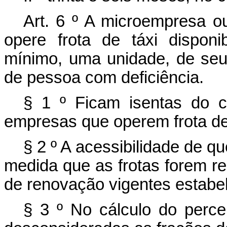
Art. 6
º
A microempresa o
opere frota de táxi disponi
mínimo, uma unidade, de seu
de pessoa com deficiência.
§ 1
º
Ficam isentas do 
empresas que operem frota de 
§ 2
º
A acessibilidade de qu
medida que as frotas forem 
de renovação vigentes estabe
§ 3
º
No cálculo do perce