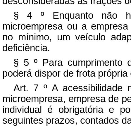
desconsideradas as frações d
§ 4
º
Enquanto não h
microempresa ou a empresa 
no mínimo, um veículo ada
deficiência.
§ 5
º
Para cumprimento 
poderá dispor de frota própria
Art. 7
º
A acessibilidade 
microempresa, empresa de p
individual é obrigatória e p
seguintes prazos, contados da