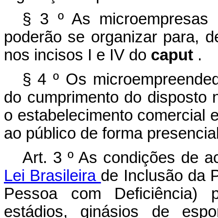
§ 3
º
As microempresas 
poderão se organizar para, de
nos incisos I e IV do
caput
.
§ 4
º
Os microempreendedo
do cumprimento do disposto n
o estabelecimento comercial 
ao público de forma presencia
Art. 3
º
As condições de ac
Lei Brasileira
de Inclusão
da 
Pessoa com Deficiência) pa
estádios, ginásios de espo