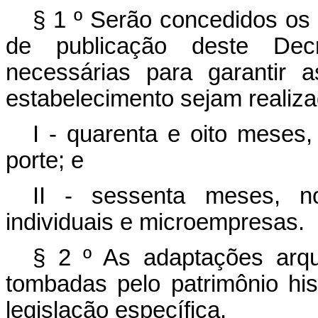
§ 1
º
Serão concedidos os 
de publicação deste Dec
necessárias para garantir 
estabelecimento sejam realiza
I - quarenta e oito mese
porte; e
II - sessenta meses, n
individuais e microempresas.
§ 2
º
As adaptações arqu
tombadas pelo patrimônio hist
legislação específica.