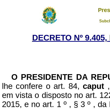
Pres
Subch
DECRETO Nº 9.405,
O PRESIDENTE DA RE
lhe confere o art. 84,
caput
em vista o disposto no art. 1
2015, e no art. 1
º
, § 3
º
, da