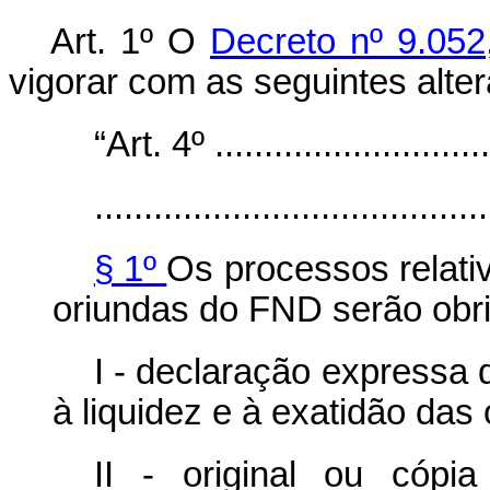
Art. 1º O
Decreto nº 9.05
vigorar com as seguintes alte
“Art. 4º .............................
........................................
§ 1º
Os processos relati
oriundas do FND serão obri
I - declaração expressa 
à liquidez e à exatidão das
II - original ou cópi