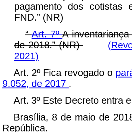
pagamento dos cotistas 
FND.” (NR)
“
Art. 7º
A inventariança
de 2018.” (NR)
(Revo
2021)
Art. 2º Fica revogado o
par
9.052, de 2017
.
Art. 3º Este Decreto entra 
Brasília, 8 de maio de 201
República.