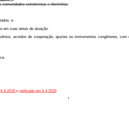
s comunidades extrativistas e ribeirinhas.
tados; e
ão em suas áreas de atuação.
ênios, acordos de cooperação, ajustes ou instrumentos congêneres, com órg
ica.
 6.4.2018
e
retificado em 6.4.2018
*