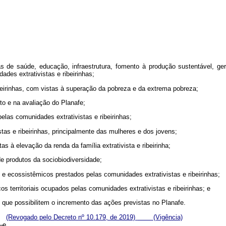
icas de saúde, educação, infraestrutura, fomento à produção sustentável, g
ades extrativistas e ribeirinhas;
ibeirinhas, com vistas à superação da pobreza e da extrema pobreza;
to e na avaliação do Planafe;
elas comunidades extrativistas e ribeirinhas;
istas e ribeirinhas, principalmente das mulheres e dos jovens;
s à elevação da renda da família extrativista e ribeirinha;
e produtos da sociobiodiversidade;
 e ecossistêmicos prestados pelas comunidades extrativistas e ribeirinhas;
ços territoriais ocupados pelas comunidades extrativistas e ribeirinhas; e
s que possibilitem o incremento das ações previstas no Planafe.
(Revogado pelo Decreto nº 10.179, de 2019)
(Vigência)
; e