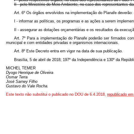
II - pelo Ministério do Meio Ambiente, no caso dos representantes da
Art. 6º Os órgãos envolvidos na implementação do Planafe deverão:
I - informar as políticas, os programas e as ações a serem implemen
II - assegurar as dotações orçamentárias e os resultados da execuç
Art. 7º Para a implementação do Planafe poderão ser firmados conv
municipal e com entidades privadas e organismos internacionais.
Art. 8º Este Decreto entra em vigor na data de sua publicação.
Brasília, 5 de abril de 2018; 197º da Independência e 130º da Repúbl
MICHEL TEMER
Dyogo Henrique de Oliveira
Osmar Terra
José Sarney Filho
Gustavo do Vale Rocha.
Este texto não substitui o publicado no DOU de 6.4.2018,
republicado em