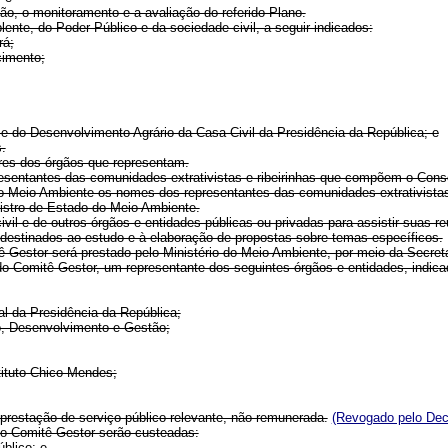
ção, o monitoramento e a avaliação do referido Plano.
lente, do Poder Público e da sociedade civil, a seguir indicados:
rá;
cimento;
r e do Desenvolvimento Agrário da Casa Civil da Presidência da República; e
.
ares dos órgãos que representam.
epresentantes das comunidades extrativistas e ribeirinhas que compõem o Co
o Meio Ambiente os nomes dos representantes das comunidades extrativistas
stro de Estado do Meio Ambiente.
il e de outros órgãos e entidades públicas ou privadas para assistir suas re
 destinados ao estudo e à elaboração de propostas sobre temas específicos.
ê Gestor será prestado pelo Ministério do Meio Ambiente, por meio da Secret
o Comitê Gestor, um representante dos seguintes órgãos e entidades, indica
ral da Presidência da República;
to, Desenvolvimento e Gestão;
tituto Chico Mendes;
 prestação de serviço público relevante, não remunerada.
(Revogado pelo Dec
 do Comitê Gestor serão custeadas:
blico; e