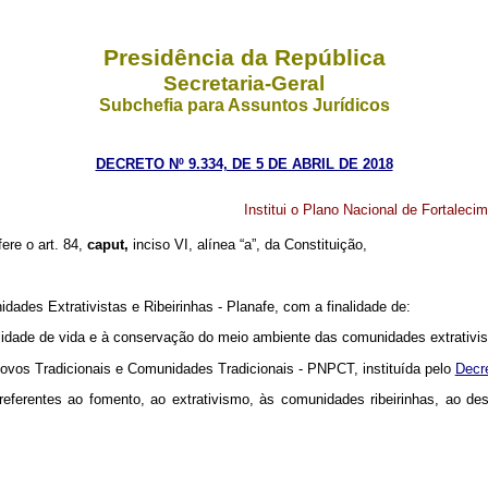
Presidência da República
Secretaria-Geral
Subchefia para Assuntos Jurídicos
DECRETO Nº 9.334, DE 5 DE ABRIL DE 2018
Institui o Plano Nacional de Fortaleci
fere o art. 84,
caput,
inciso VI, alínea “a”, da Constituição,
dades Extrativistas e Ribeirinhas - Planafe, com a finalidade de:
ualidade de vida e à conservação do meio ambiente das comunidades extrativist
Povos Tradicionais e Comunidades Tradicionais - PNPCT, instituída pelo
Decre
s referentes ao fomento, ao extrativismo, às comunidades ribeirinhas, ao d