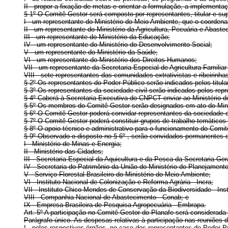
II - propor a fixação de metas e orientar a formulação, a implementa
§ 1º O Comitê Gestor será composto por representantes, titular e sup
I - um representante do Ministério do Meio Ambiente, que o coordena
II - um representante do Ministério da Agricultura, Pecuária e Abaste
III - um representante do Ministério da Educação;
IV - um representante do Ministério do Desenvolvimento Social;
V - um representante do Ministério da Saúde;
VI - um representante do Ministério dos Direitos Humanos;
VII - um representante da Secretaria Especial de Agricultura Familia
VIII - sete representantes das comunidades extrativistas e ribeirinhas
§ 2º Os representantes do Poder Público serão indicados pelos titul
§ 3º Os representantes da sociedade civil serão indicados pelos r
§ 4º Caberá à Secretaria-Executiva do CNPCT enviar ao Ministério d
§ 5º Os membros do Comitê Gestor serão designados em ato do Mini
§ 6º O Comitê Gestor poderá convidar representantes da sociedade civ
§ 7º O Comitê Gestor poderá constituir grupos de trabalho temáticos
§ 8º O apoio técnico e administrativo para o funcionamento do Comit
§ 9º Observado o disposto no § 6º , serão convidados permanentes d
I - Ministério de Minas e Energia;
II - Ministério das Cidades;
III - Secretaria Especial da Aquicultura e da Pesca da Secretaria-Ge
IV - Secretaria do Patrimônio da União do Ministério do Planejamen
V - Serviço Florestal Brasileiro do Ministério do Meio Ambiente;
VI - Instituto Nacional de Colonização e Reforma Agrária - Incra;
VII - Instituto Chico Mendes de Conservação da Biodiversidade - Ins
VIII - Companhia Nacional de Abastecimento - Conab; e
IX - Empresa Brasileira de Pesquisa Agropecuária - Embrapa.
Art. 5º A participação no Comitê Gestor do Planafe será considerada
Parágrafo único. As despesas relativas à participação nas reuniões
I - pelos respectivos órgãos, no caso dos representantes do Poder Pú