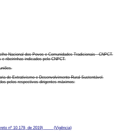
nselho Nacional dos Povos e Comunidades Tradicionais - CNPCT.
 e ribeirinhas indicados pelo CNPCT.
uniões.
aria de Extrativismo e Desenvolvimento Rural Sustentável.
dos pelos respectivos dirigentes máximos:
reto nº 10.179, de 2019)
(Vigência)