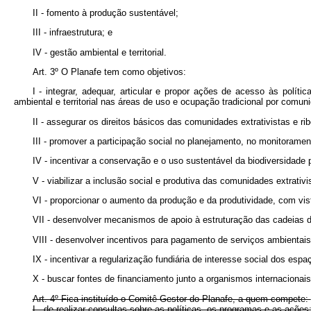
II - fomento à produção sustentável;
III - infraestrutura; e
IV - gestão ambiental e territorial.
Art. 3º O Planafe tem como objetivos:
I - integrar, adequar, articular e propor ações de acesso às polít
ambiental e territorial nas áreas de uso e ocupação tradicional por comunid
II - assegurar os direitos básicos das comunidades extrativistas e r
III - promover a participação social no planejamento, no monitoramen
IV - incentivar a conservação e o uso sustentável da biodiversidade p
V - viabilizar a inclusão social e produtiva das comunidades extrativ
VI - proporcionar o aumento da produção e da produtividade, com vista
VII - desenvolver mecanismos de apoio à estruturação das cadeias d
VIII - desenvolver incentivos para pagamento de serviços ambientais
IX - incentivar a regularização fundiária de interesse social dos espa
X - buscar fontes de financiamento junto a organismos internacionai
Art. 4º Fica instituído o Comitê Gestor do Planafe, a quem compete:
I - de realizar consultas sobre as políticas, os programas e as ações