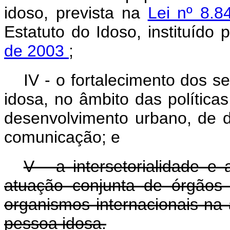
idoso, prevista na
Lei nº 8.8
Estatuto do Idoso, instituído 
de 2003
;
IV - o fortalecimento dos s
idosa, no âmbito das políticas
desenvolvimento urbano, de 
comunicação; e
V - a intersetorialidade e 
atuação conjunta de órgãos 
organismos internacionais n
pessoa idosa.