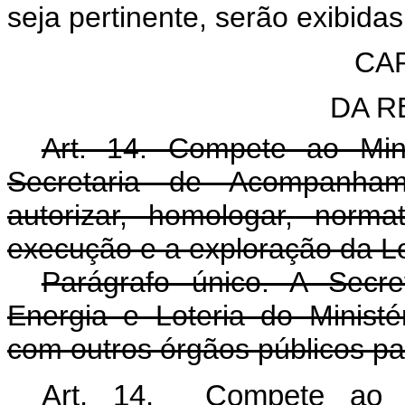
seja pertinente, serão exibidas
CAP
DA 
Art. 14. Compete ao Min
Secretaria de Acompanhame
autorizar, homologar, normat
execução e a exploração da L
Parágrafo único. A Secr
Energia e Loteria do Ministé
com outros órgãos públicos pa
Art. 14. Compete ao Mi