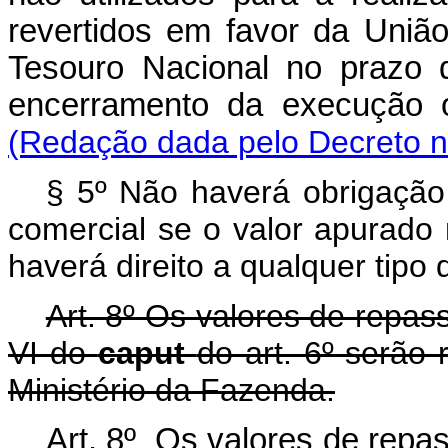
revertidos em favor da Uniã
Tesouro Nacional no prazo d
encerramento da execuçã
(Redação dada pelo Decreto n
§ 5º Não haverá obrigação
comercial se o valor apurado 
haverá direito a qualquer tip
Art. 8º Os valores de repasse
VI do
caput
do art. 6º serão
Ministério da Fazenda.
Art. 8º Os valores de repa