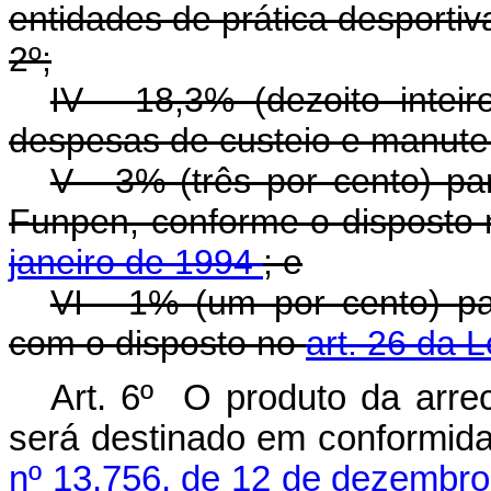
entidades de prática desportiva
2º;
IV - 18,3% (dezoito intei
despesas de custeio e manute
V - 3% (três por cento) pa
Funpen, conforme o disposto
janeiro de 1994
; e
VI - 1% (um por cento) pa
com o disposto no
art. 26 da 
Art. 6º O produto da arr
será destinado em conformid
nº 13.756, de 12 de dezembr