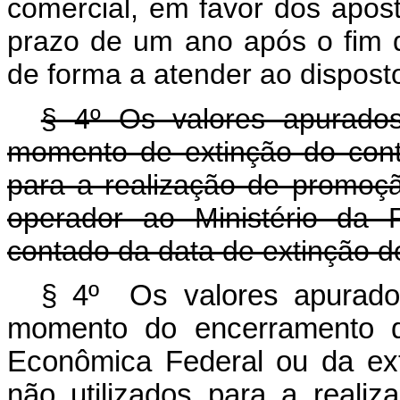
comercial, em favor dos apos
prazo de um ano após o fim d
de forma a atender ao disposto
§ 4º Os valores apurado
momento de extinção do cont
para a realização de promoçã
operador ao Ministério da 
contado da data de extinção do
§ 4º Os valores apurado
momento do encerramento d
Econômica Federal ou da ex
não utilizados para a reali