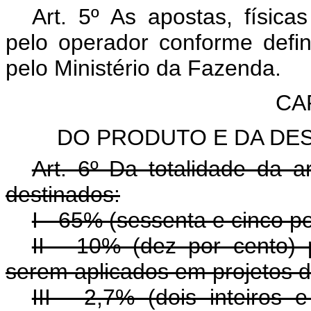
Art. 5º As apostas, física
pelo operador conforme defi
pelo Ministério da Fazenda.
CAP
DO PRODUTO E DA DE
Art. 6º Da totalidade da 
destinados:
I - 65% (sessenta e cinco p
II - 10% (dez por cento) 
serem aplicados em projetos de
III - 2,7% (dois inteiros