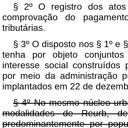
§ 2º O registro dos ato
comprovação do pagamento
tributárias.
§ 3º O disposto nos § 1º e
tenha por objeto conjuntos
interesse social construídos
por meio da administração pú
implantados em 22 de dezemb
§ 4º No mesmo núcleo urba
modalidades de Reurb, d
predominantemente por popu