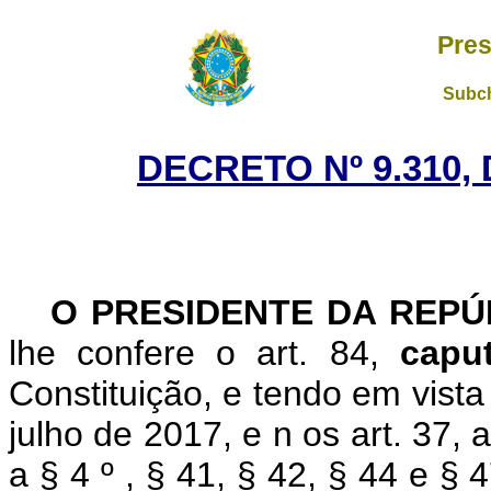
Pres
Subch
DECRETO Nº 9.310,
O PRESIDENTE DA REP
lhe confere o art. 84,
cap
Constituição, e tendo em vista
julho de 2017, e n
os art. 37, a
a § 4
º
, § 41, § 42, § 44 e § 