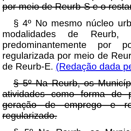
por meio de Reurb-S e o resta
§ 4º No mesmo núcleo urb
modalidades de Reurb,
predominantemente por p
regularizada por meio de Reur
de Reurb-E.
(Redação dada pe
§ 5º Na Reurb, os Municíp
atividades como forma de p
geração de emprego e re
regularizado.