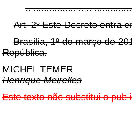
......................................
Art. 2º Este Decreto entra 
Brasília, 1º de março de 2
República.
MICHEL TEMER
Henrique Meirelles
Este texto não substitui o pu