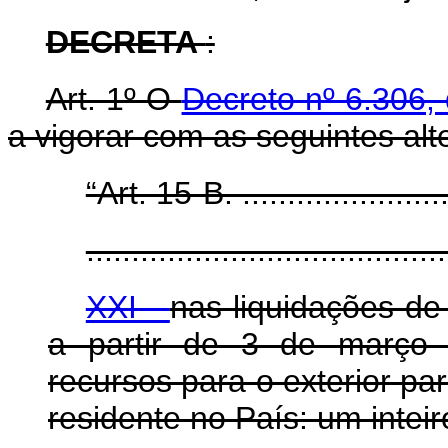
DECRETA
:
Art. 1º O
Decreto nº 6.306
a vigorar com as seguintes alt
“Art. 15-B. .........................
........................................
XXI -
nas liquidações de
a partir de 3 de março 
recursos para o exterior pa
residente no País: um intei