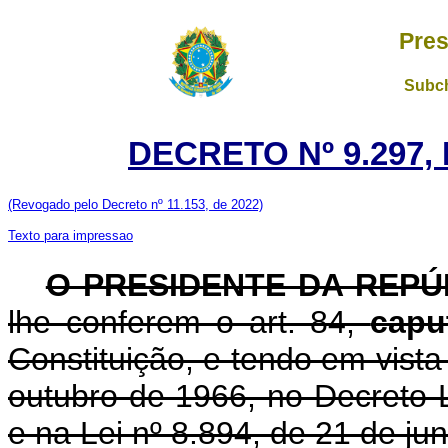
Pres
Subch
DECRETO Nº 9.297,
(Revogado pelo Decreto nº 11.153, de 2022)
Texto para impressao
O PRESIDENTE DA REP
lhe conferem o art. 84,
cap
Constituição, e tendo em vista
outubro de 1966, no Decreto-L
e na Lei nº 8.894, de 21 de ju