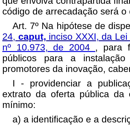
que envolva contrapartida fina
código de arrecadação será o d
Art. 7º Na hipótese de disp
24,
caput,
inciso XXXI, da Le
nº 10.973, de 2004
, para 
públicos para a instalaçã
promotores da inovação, cabe
I - providenciar a publicaç
extrato da oferta pública da
mínimo:
a) a identificação e a descr