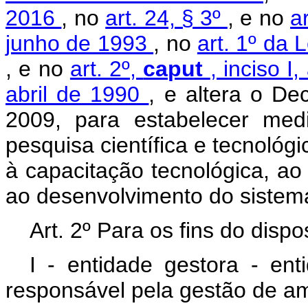
2016
, no
art. 24, § 3º
, e no
a
junho de 1993
, no
art. 1º da 
, e no
art. 2º,
caput
, inciso I
abril de 1990
, e altera o De
2009, para estabelecer med
pesquisa científica e tecnológ
à capacitação tecnológica, ao
ao desenvolvimento do sistema
Art. 2º Para os fins do disp
I - entidade gestora - ent
responsável pela gestão de a