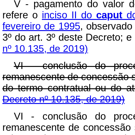
V - pagamento do valor 
refere o
inciso II do
caput
do
fevereiro de 1995
, observado 
3º do art. 3º deste Decreto; e
nº 10.135, de 2019)
VI - conclusão do proc
remanescente de concessão s
do termo contratual ou d
Decreto nº 10.135, de 2019)
VI - conclusão do proc
remanescente de concessão 