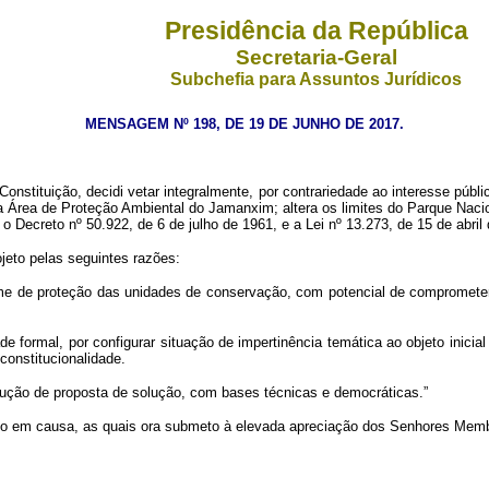
Presidência da República
Secretaria-Geral
Subchefia para Assuntos Jurídicos
MENSAGEM Nº 198, DE 19 DE JUNHO DE 2017.
nstituição, decidi vetar integralmente, por contrariedade ao interesse públi
a a Área de Proteção Ambiental do Jamanxim; altera os limites do Parque N
o Decreto nº 50.922, de 6 de julho de 1961, e a Lei nº 13.273, de 15 de abri
jeto pelas seguintes razões:
me de proteção das unidades de conservação, com potencial de comprometer 
de formal, por configurar situação de impertinência temática ao objeto inici
constitucionalidade.
rução de proposta de solução, com bases técnicas e democráticas.”
eto em causa, as quais ora submeto à elevada apreciação dos Senhores Mem