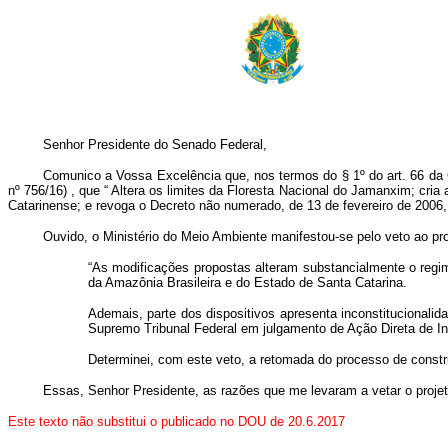
Senhor Presidente do Senado Federal,
Comunico a Vossa Excelência que, nos termos do § 1º do art. 66 da Co
nº 756/16)
, que “
Altera os limites da Floresta Nacional do Jamanxim; cri
Catarinense; e revoga o Decreto não numerado, de 13 de fevereiro de 2006, 
Ouvido, o Ministério do Meio Ambiente manifestou-se pelo veto ao pro
“As modificações propostas alteram substancialmente o regi
da Amazônia Brasileira e do Estado de Santa Catarina.
Ademais, parte dos dispositivos apresenta inconstitucionalida
Supremo Tribunal Federal em julgamento de Ação Direta de In
Determinei, com este veto, a retomada do processo de const
Essas, Senhor Presidente, as razões que me levaram a vetar o proj
Este texto não substitui o publicado no DOU de 20.6.2017