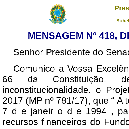
Pres
Subch
MENSAGEM Nº 418, D
Senhor Presidente do Sena
Comunico a Vossa Excelênc
66 da Constituição, de
inconstitucionalidade, o Pro
2017 (MP nº 781/17), que “
Al
7
d
e
janeir
o
d
e
1994
,
p
recursos financeiros
do
Fundo