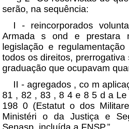
serão, na sequência:
I - reincorporados
volunt
Armada
s
ond
e
prestara
legislação
e
regulamentaçã
todos
os
direitos,
prerrogativa
graduação que ocupavam quan
II -
agregados
,
co
m
aplic
81
,
82
,
83
,
8
4
e
8
5
d
a
L
198
0
(Estatut
o
dos Militar
Ministéri
o
da
Justiça
e
Se
Senasp, incluída a FNSP.”