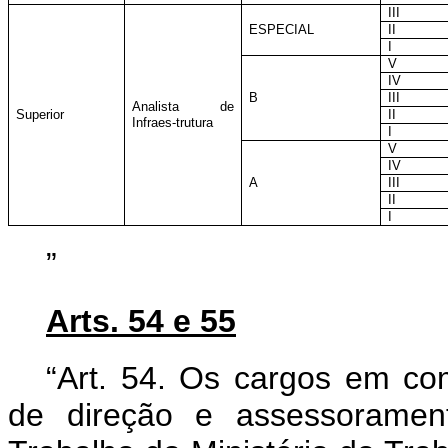
III
ESPECIAL
II
I
V
IV
B
III
Analista de
Superior
II
Infraes-trutura
I
V
IV
A
III
II
I
”
Arts. 54 e 55
“Art. 54. Os cargos em co
de direção e assessoramen