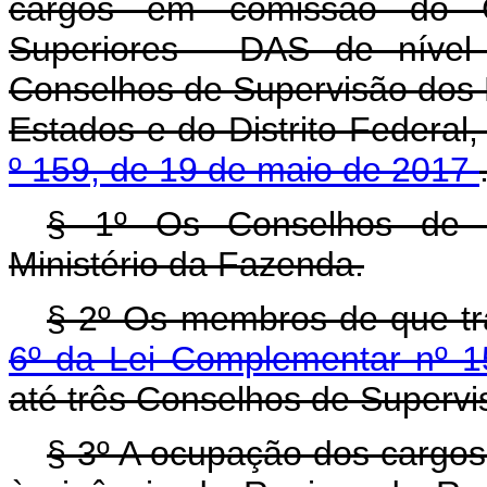
cargos em comissão do G
Superiores - DAS de nível
Conselhos de Supervisão dos
Estados e do Distrito Federal,
º 159, de 19 de maio de 2017
§ 1º Os Conselhos de Su
Ministério da Fazenda.
§ 2º Os membros de que t
6º da Lei Complementar nº 
até três Conselhos de Superv
§ 3º A ocupação dos cargos