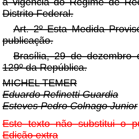
à vigência do Regime de Re
Distrito Federal.
Art. 2º Esta Medida Provis
publicação.
Brasília, 29 de dezembro
129º da República.
MICHEL TEMER
Eduardo Refinetti Guardia
Esteves Pedro Colnago Junior
Este texto não substitui o
Edição extra