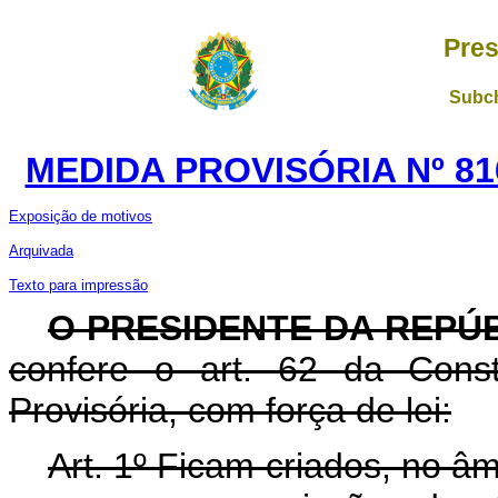
Pres
Subch
MEDIDA PROVISÓRIA Nº 81
Exposição de motivos
Arquivada
Texto para impressão
O PRESIDENTE DA REPÚ
confere o art. 62 da Const
Provisória, com força de lei:
Art. 1º Ficam criados, no âm