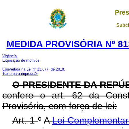
Pres
Subch
MEDIDA PROVISÓRIA Nº 81
Vigência
Exposição de motivos
Convertida na Lei nº 13.677, de 2018.
Texto para impressão
O PRESIDENTE DA REPÚ
confere o art. 62 da Const
Provisória, com força de lei:
Art. 1
º
A
Lei Complementa