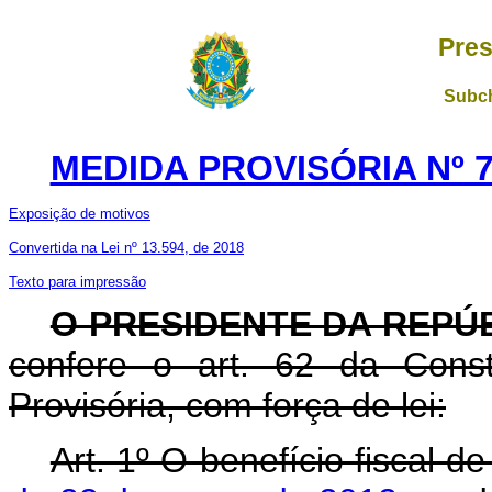
Pres
Subch
MEDIDA PROVISÓRIA Nº 7
Exposição de motivos
Convertida na Lei nº 13.594, de 2018
Texto para impressão
O PRESIDENTE DA REPÚ
confere o art. 62 da Const
Provisória, com força de lei:
Art. 1º O benefício fiscal d