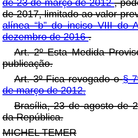
de 23 de março de 2012
, pod
de 2017, limitado ao valor pre
alínea “b” do inciso VIII do
dezembro de 2016
.
Art. 2º Esta Medida Provis
publicação.
Art. 3º Fica revogado o
§ 7
de março de 2012.
Brasília, 23 de agosto de 
da República.
MICHEL TEMER