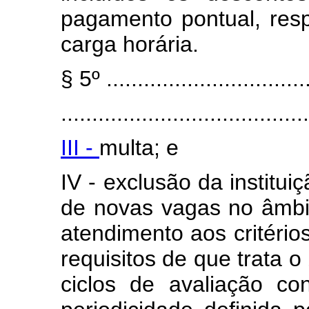
pagamento pontual, resp
carga horária.
§ 5º .................................
........................................
III -
multa; e
IV - exclusão da institui
de novas vagas no âmbi
atendimento aos critério
requisitos de que trata o
ciclos de avaliação c