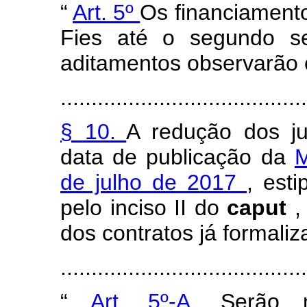
“
Art. 5º
Os financiament
Fies até o segundo s
aditamentos observarão 
........................................
§ 10.
A redução dos ju
data de publicação da
M
de julho de 2017
, est
pelo inciso II do
caput
,
dos contratos já formaliz
......................................
“
Art. 5º-A.
Serão 