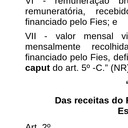
VI - remuneração br
remuneratória, recebi
financiado pelo Fies; e
VII - valor mensal v
mensalmente recolhi
financiado pelo Fies, def
caput
do art. 5º -C.” (NR
Das receitas do
Es
Art. 2º ..............................