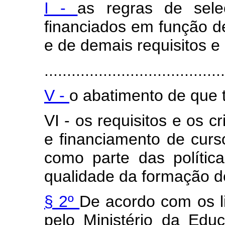
I -
as regras de sel
financiados em função d
e de demais requisitos e
........................................
V -
o abatimento de que tr
VI - os requisitos e os c
e financiamento de curs
como parte das polític
qualidade da formação d
§ 2º
De acordo com os li
pelo Ministério da Edu