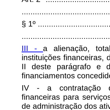
........................................
§ 1º .................................
........................................
III -
a alienação, tot
instituições financeiras,
II deste parágrafo e 
financiamentos concedido
IV - a contratação d
financeiras para serviço
de administração dos ativo