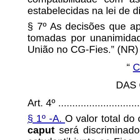
estabelecidas na lei de d
§ 7º As decisões que ap
tomadas por unanimidad
União no CG-Fies.” (NR)
“
C
DAS
Art. 4º ..............................
§ 1º -A.
O valor total do
caput
será discriminad