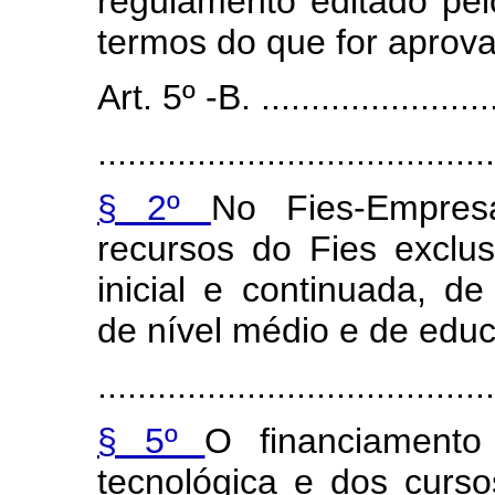
regulamento editado pel
termos do que for aprov
Art. 5º -B. .........................
........................................
§ 2º
No Fies-Empre
recursos do Fies exclu
inicial e continuada, de
de nível médio e de educ
.......................................
§ 5º
O financiamento
tecnológica e dos curs