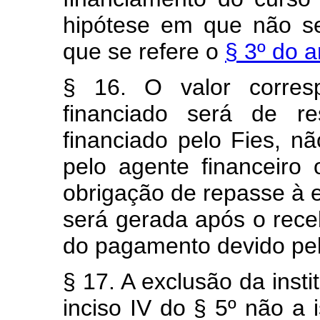
hipótese em que não se
que se refere o
§ 3º do a
§ 16. O valor corres
financiado será de re
financiado pelo Fies, n
pelo agente financeiro
obrigação de repasse à
será gerada após o rece
do pagamento devido pel
§ 17. A exclusão da inst
inciso IV do § 5º não a 