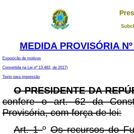
Pres
Subch
MEDIDA PROVISÓRIA Nº 7
Exposição de motivos
Convertida na Lei nº 13.483, de 2017)
Texto para impressão
O PRESIDENTE DA REPÚ
confere o art. 62 da Const
Provisória, com força de lei:
Art. 1
º
Os recursos do Fu