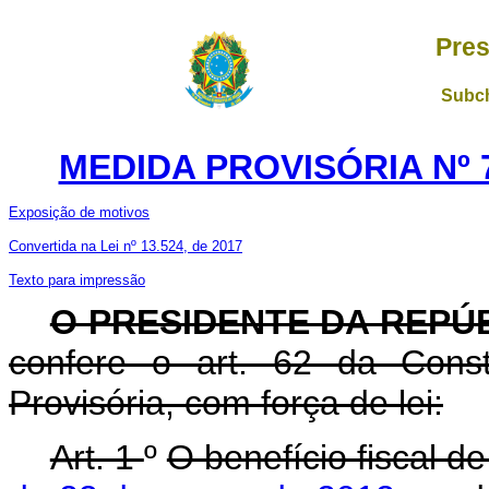
Pres
Subch
MEDIDA PROVISÓRIA Nº 7
Exposição de motivos
Convertida na Lei nº 13.524, de 2017
Texto para impressão
O PRESIDENTE DA REPÚ
confere o art. 62 da Const
Provisória, com força de lei:
Art. 1
º
O benefício fiscal d