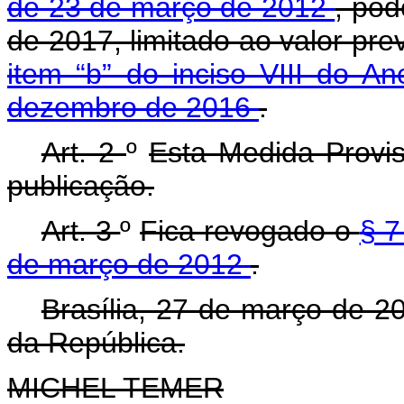
de 23 de março de 2012
, pod
de 2017, limitado ao valor pre
item “b” do inciso VIII do A
dezembro de 2016
.
Art. 2
º
Esta Medida Provis
publicação.
Art. 3
º
Fica revogado o
§ 
de março de 2012
.
Brasília, 27 de março de 
da República.
MICHEL TEMER