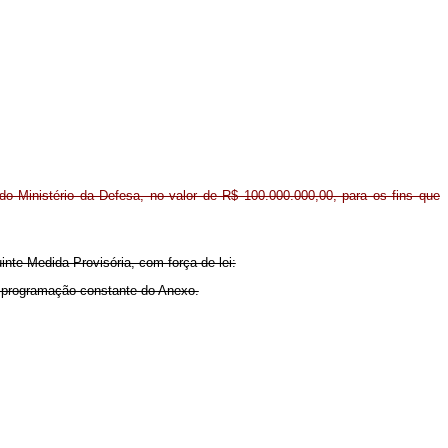
 do Ministério da Defesa, no valor de R$ 100.000.000,00, para os fins que
inte Medida Provisória, com força de lei:
 à programação constante do Anexo.