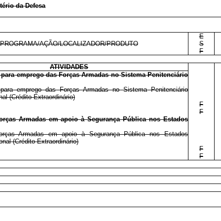
tério da Defesa
E
PROGRAMA/AÇÃO/LOCALIZADOR/PRODUTO
S
F
ATIVIDADES
 para emprego das Forças Armadas no Sistema Penitenciário
 para emprego das Forças Armadas no Sistema Penitenciário
nal (Crédito Extraordinário)
F
F
rças Armadas em apoio à Segurança Pública nos Estados
rças Armadas em apoio à Segurança Pública nos Estados
onal (Crédito Extraordinário)
F
F