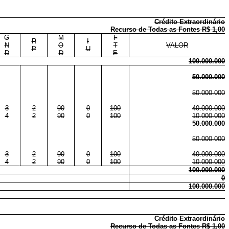
Crédito Extraordinário
Recurso de Todas as Fontes R$ 1,00
G
M
F
R
I
N
O
T
VALOR
P
U
D
D
E
100.000.000
50.000.000
50.000.000
3
2
90
0
100
40.000.000
4
2
90
0
100
10.000.000
50.000.000
50.000.000
3
2
90
0
100
40.000.000
4
2
90
0
100
10.000.000
100.000.000
0
100.000.000
Crédito Extraordinário
Recurso de Todas as Fontes R$ 1,00