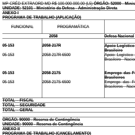
MP-CRÉD EXTRAORD MD R$ 100.000.000,00 (L5)
ÓRGÃO: 52000 - Minis
UNIDADE: 52101 - Ministério da Defesa - Administração Direta
ANEXO I
PROGRAMA DE TRABALHO (APLICAÇÃO)
FUNCIONAL
PROGRAMÁTICA
2058
Defesa Nacional
05 153
2058 217R
Apoio Logístico
Brasileiro
05 153
2058 217R 6500
Apoio Logístico
Brasileiro - Nacio
05 153
2058 217S
Emprego das Fo
Brasileiros
05 153
2058 217S 6500
Emprego das Fo
Brasileiros - Naci
TOTAL – FISCAL
TOTAL – SEGURIDADE
TOTAL – GERAL
ÓRGÃO: 90000 - Reserva de Contingência
UNIDADE: 90000 - Reserva de Contingência
ANEXO II
PROGRAMA DE TRABALHO (CANCELAMENTO)