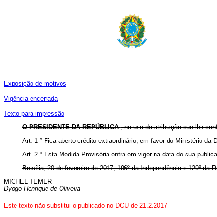
Exposição de motivos
Vigência encerrada
Texto para impressão
O
PRESIDENTE DA REPÚBLICA
, no uso da atribuição que lhe con
Art. 1
º
Fica aberto crédito extraordinário, em favor do Ministério d
Art. 2
º
Esta Medida Provisória entra em vigor na data de sua public
Brasília, 20 de fevereiro de 2017; 196º da Independência e 129º da R
MICHEL TEMER
Dyogo Henrique de Oliveira
Este texto não substitui o publicado no DOU de 21.2.2017