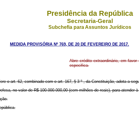
Presidência da República
Secretaria-Geral
Subchefia para Assuntos Jurídicos
MEDIDA PROVISÓRIA Nº 769, DE 20 DE FEVEREIRO DE 2017.
Abre crédito extraordinário, em favor
especifica.
fere o art. 62, combinado com o art. 167, § 3
º
, da Constituição, adota a segu
a Defesa, no valor de R$ 100.000.000,00 (cem milhões de reais), para atender
ação.
epública.